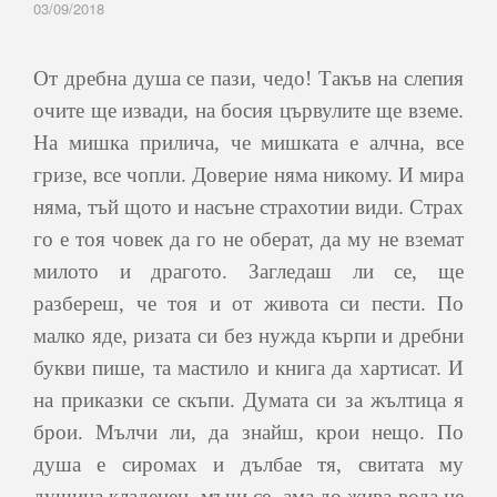
03/09/2018
От дребна душа се пази, чедо! Такъв на слепия
очите ще извади, на босия цървулите ще вземе.
На мишка прилича, че мишката е алчна, все
гризе, все чопли. Доверие няма никому. И мира
няма, тъй щото и насъне страхотии види. Страх
го е тоя човек да го не оберат, да му не вземат
милото и драгото. Загледаш ли се, ще
разбереш, че тоя и от живота си пести. По
малко яде, ризата си без нужда кърпи и дребни
букви пише, та мастило и книга да хартисат. И
на приказки се скъпи. Думата си за жълтица я
брои. Мълчи ли, да знайш, крои нещо. По
душа е сиромах и дълбае тя, свитата му
душица кладенец, мъчи се, ама до жива вода не