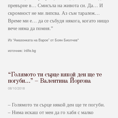
превърне в… Смисъла на живота си. Да… И
скромност не ми липсва. Аз съм таралеж…
Време ми е… да се събудя някога, когато нищо
вече няма да помня.”
Из “Амазонката на Варое” от Боян Биолчев*
източник: inlife.bg
“Голямото ти сърце някой ден ще те
погуби…” – Валентина Йоргова
08/10/2018
– Голямото ти сърце някой ден ще те погуби.
– Нима искаш от мен да го хабя с малко