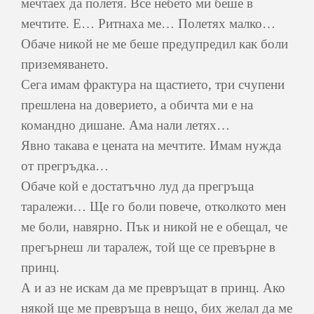
мечтаех да полетя. Все небето ми беше в
мечтите. Е… Ритнаха ме… Полетях малко…
Обаче никой не ме беше предупредил как боли
приземяването.
Сега имам фрактура на щастието, три счупени
прешлена на доверието, а обичта ми е на
командно дишане. Ама нали летях…
Явно такава е цената на мечтите. Имам нужда
от прегръдка…
Обаче кой е достатъчно луд да прегръща
таралежи… Ще го боли повече, отколкото мен
ме боли, навярно. Пък и никой не е обещал, че
прегърнеш ли таралеж, той ще се превърне в
принц.
А и аз не искам да ме превръщат в принц. Ако
някой ще ме превръща в нещо, бих желал да ме