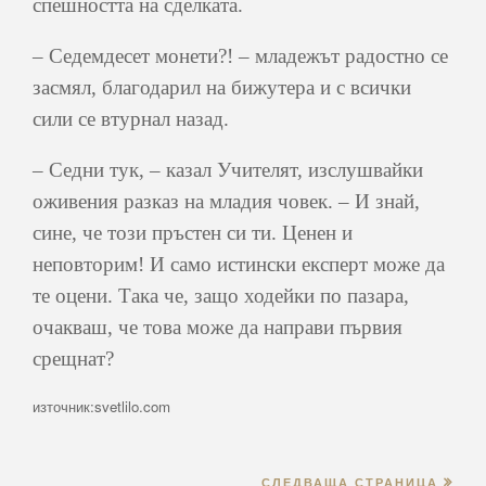
спешността на сделката.
– Седемдесет монети?! – младежът радостно се
засмял, благодарил на бижутера и с всички
сили се втурнал назад.
– Седни тук, – казал Учителят, изслушвайки
оживения разказ на младия човек. – И знай,
сине, че този пръстен си ти. Ценен и
неповторим! И само истински експерт може да
те оцени. Така че, защо ходейки по пазара,
очакваш, че това може да направи първия
срещнат?
източник:svetlilo.com
СЛЕДВАЩА СТРАНИЦА