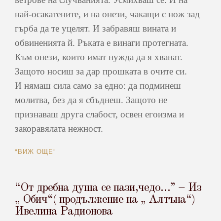
най-осакатените, и на онези, чакащи с нож зад
гърба да те уцелят. И забравяш вината и
обвиненията й. Ръката е винаги протегната.
Към онези, които имат нужда да я хванат.
Защото носиш за дар прошката в очите си.
И нямаш сила само за едно: да подминеш
молитва, без да я сбъднеш. Защото не
признаваш друга слабост, освен егоизма и
закоравялата нежност.
"ВИЖ ОЩЕ"
“От дребна душа се пази,чедо…” – Из
„ Обич“( продължение на „ Алтъна“)
Ивелина Радионова