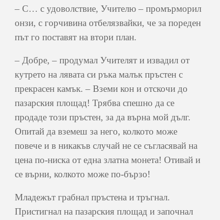
– С… с удоволствие, Учителю – промърморил
онзи, с горчивина отбелязвайки, че за пореден
път го поставят на втори план.
– Добре, – продумал Учителят и извадил от
кутрето на лявата си ръка малък пръстен с
прекрасен камък. – Вземи кон и отскочи до
пазарския площад! Трябва спешно да се
продаде този пръстен, за да върна мой дълг.
Опитай да вземеш за него, колкото може
повече и в никакъв случай не се съгласявай на
цена по-ниска от една златна монета! Отивай и
се върни, колкото може по-бързо!
Младежът грабнал пръстена и тръгнал.
Пристигнал на пазарския площад и започнал