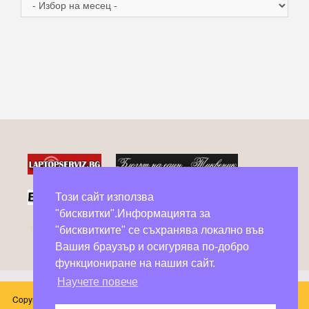
Архив
Този сайт използва
"бисквитки".Информацията за
Фейсбук групи в помощ на бездомни животни
"бисквитките" се съхранява локално във
Вашия браузър и осигурява по-добро
функциониране на нашия сайт.
Научете повече
Copyright © 2026 Блог Слънчоглед. Всички произведения, публикувани в