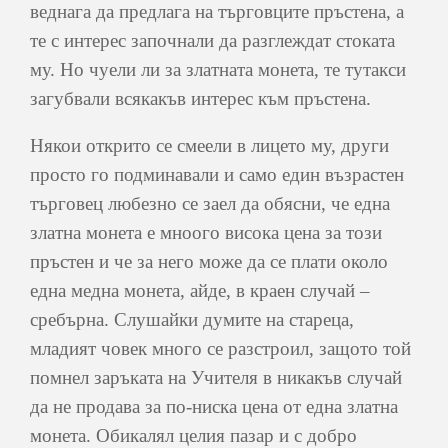
веднага да предлага на търговците пръстена, а
те с интерес започнали да разглеждат стоката
му. Но чуели ли за златната монета, те тутакси
загубвали всякакъв интерес към пръстена.
Някои открито се смеели в лицето му, други
просто го подминавали и само един възрастен
търговец любезно се заел да обясни, че една
златна монета е мноого висока цена за този
пръстен и че за него може да се плати около
една медна монета, айде, в краен случай –
сребърна. Слушайки думите на стареца,
младият човек много се разстроил, защото той
помнел заръката на Учителя в никакъв случай
да не продава за по-ниска цена от една златна
монета. Обикалял целия пазар и с добро