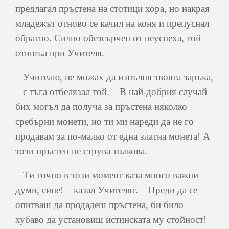
предлагал пръстена на стотици хора, но накрая
младежът отново се качил на коня и препуснал
обратно. Силно обезсърчен от неуспеха, той
отишъл при Учителя.
– Учителю, не можах да изпълня твоята заръка,
– с тъга отбелязал той. – В най-добрия случай
бих могъл да получа за пръстена няколко
сребърни монети, но ти ми нареди да не го
продавам за по-малко от една златна монета! А
този пръстен не струва толкова.
– Ти точно в този момент каза много важни
думи, сине! – казал Учителят. – Преди да се
опитваш да продадеш пръстена, би било
хубаво да установиш истинската му стойност!