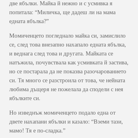
две ябълки. Майка й нежно и с усмивка я
попитала: “Миличка, ще дадеш ли на мама
едната ябълка?”
Момиченцето погледнало майка си, замислило
се, след това внезапно нахапало едната ябълка,
и веднага след това и другата. Майката се
натъжила, почувствала как усмивката й застива,
но се постарала да не показва разочарованието
си. Тя много се разстроила от това, че нейната
любима дъщеря не пожелала да сподели с нея
ябълките си.
Но изведнъж момиченцето подало една от
двете нахапани ябълки и казало: “Вземи тази,
мамо! Тя е по-сладка.”