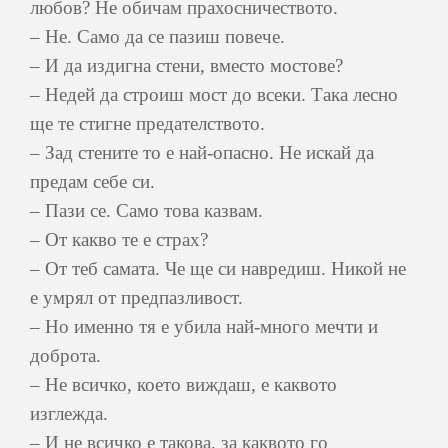
любов? Не обичам прахосничеството.
– Не. Само да се пазиш повече.
– И да издигна стени, вместо мостове?
– Недей да строиш мост до всеки. Така лесно
ще те стигне предателството.
– Зад стените то е най-опасно. Не искай да
предам себе си.
– Пази се. Само това казвам.
– От какво те е страх?
– От теб самата. Че ще си навредиш. Никой не
е умрял от предпазливост.
– Но именно тя е убила най-много мечти и
доброта.
– Не всичко, което виждаш, е каквото
изглежда.
– И не всичко е такова, за каквото го