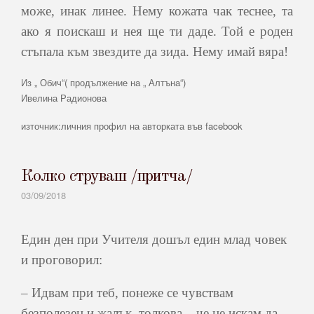
може, инак линее. Нему кожата чак теснее, та
ако я поискаш и нея ще ти даде. Той е роден
стъпала към звездите да зида. Нему имай вяра!
Из „ Обич“( продължение на „ Алтъна“)
Ивелина Радионова
източник:личния профил на авторката във facebook
Колко струваш /притча/
03/09/2018
Един ден при Учителя дошъл един млад човек
и проговорил:
– Идвам при теб, понеже се чувствам
безполезен и жалък, толкова – че не искам да