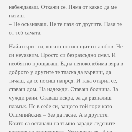
набеждаваш. Откажи се. Няма от какво да ме
пазиш.
– Не осъзнаваш. Не те пазя от другите. Пазя те
от теб самата.
Най-открит си, когато носиш щит от любов. Не
си неуязвим. Просто си безразсъдно смел. И
необятно прощаващ. Една непоколебима вяра в
доброто у другите те тласка да вървиш, да
тичаш, да се носиш напред. И така открил се,
ставаш дом. На надежди. Ставаш болница. За
чужди рани. Ставаш искра, за да разпалиш
пламък. Не в себе си, защото той гори като
Олимпийския – без да гасне. А в другите.
Които са останали на тъмно заради ледените
ветрове на случванията. Усмихваш се. И на