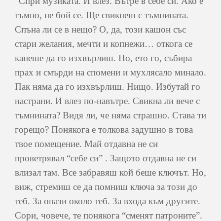
“Спри музиката. И влез. Вътре в себе си. Ако е
тъмно, не бой се. Ще свикнеш с тъмнината.
Спъна ли се в нещо? О, да, този кашон със
стари желания, мечти и копнежи… откога се
канеше да го изхвърлиш. Но, ето го, събира
прах и смърди на спомени и мухлясало минало.
Пак няма да го изхвърлиш. Нищо. Избутай го
настрани. И влез по-навътре. Свикна ли вече с
тъмнината? Видя ли, че няма страшно. Става ти
горещо? Понякога е толкова задушно в това
твое помещение. Май отдавна не си
проветрявал “себе си” . Защото отдавна не си
влизал там. Все забравяш кой беше ключът. Но,
виж, стремиш се да помниш ключа за този до
теб. За онази около теб. За входа към другите.
Сори, човече, те понякога “сменят патроните”.