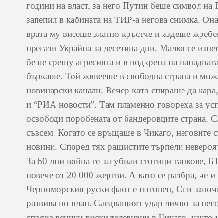
години на власт, за него Путин беше символ на 
запепил в кабината на ТИР-а негова снимка. Оназ
врата му висеше златно кръстче и яздеше жребе
прегази Украйна за десетина дни. Малко се изн
беше срещу агресията и в подкрепа на нападната
бъркаше. Той живееше в свободна страна и може
новинарски канали. Вечер като спираше да кара
и “РИА новости”. Там пламенно говореха за усп
освободи поробената от бандеровците страна. С
съвсем. Когато се връщаше в Чикаго, неговите 
новини. Според тях рашистите търпели невероят
За 60 дни война те загубили стотици танкове, Б
повече от 20 000 жертви. А като се разбра, че 
Черноморския руски флот е потопен, Оги започн
развива по план. Следващият удар лично за него
спряха всички руски телевизии в Чикаго, както 