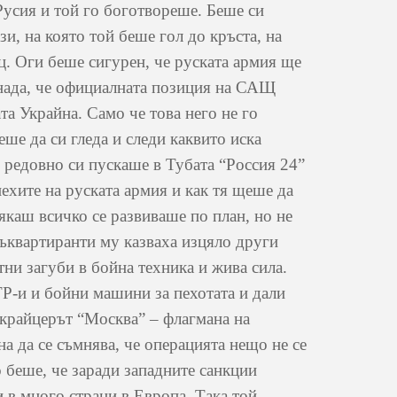
Русия и той го боготвореше. Беше си
и, на която той беше гол до кръста, на
ц. Оги беше сигурен, че руската армия ще
енада, че официалната позиция на САЩ
та Украйна. Само че това него не го
ше да си гледа и следи каквито иска
, редовно си пускаше в Тубата “Россия 24”
ехите на руската армия и как тя щеше да
якаш всичко се развиваше по план, но не
съквартиранти му казваха изцяло други
ни загуби в бойна техника и жива сила.
ТР-и и бойни машини за пехотата и дали
и крайцерът “Москва” – флагмана на
а да се съмнява, че операцията нещо не се
 беше, че заради западните санкции
и в много страни в Европа. Така той