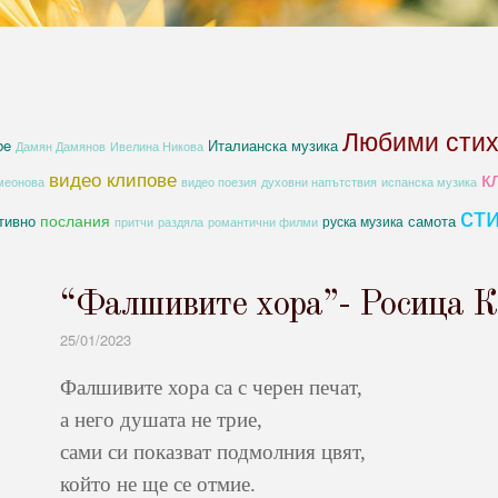
Любими сти
be
Италианска музика
Дамян Дамянов
Ивелина Никова
к
видео клипове
духовни напътствия
меонова
видео поезия
испанска музика
ст
послания
тивно
самота
руска музика
романтични филми
притчи
раздяла
“Фалшивите хора”- Росица К
25/01/2023
Фалшивите хора са с черен печат,
а него душата не трие,
сами си показват подмолния цвят,
който не ще се отмие.