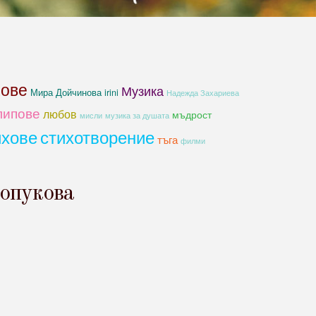
хове
Музика
Мира Дойчинова irini
Надежда Захариева
липове
любов
мъдрост
мисли
музика за душата
ихове
стихотворение
тъга
филми
опукова