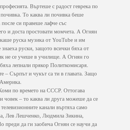
офесията. Въртеше с радост геврека по
а почивка. То каква ли почивка беше
а после си правеше лафче със
его и доста простовати момчета. А Огнян
скаше руска музика от YouTube и им
е знаеха руски, защото всички бяха от
зик не се учеше в училище. А Огнян го
 бяха лепнали прякор Политкомисаря.
е – Сърпът и чукът са ти в главата. Защо
 Америка.
оми по времето на СССР. Оттогава
и човек – то каква ли друга можеше да се
 телевизионните канали въртяха само
ва, Лев Лешченко, Людмила Зикина,
о преди да ги заобича Огнян се научи да