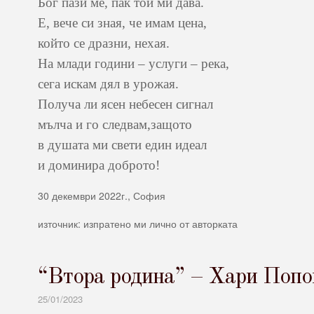
Бог пази ме, пак той ми дава.
Е, вече си зная, че имам цена,
който се дразни, нехая.
На млади години – услуги – река,
сега искам дял в урожая.
Получа ли ясен небесен сигнал
мълча и го следвам,защото
в душата ми свети един идеал
и доминира доброто!
30 декември 2022г., София
източник: изпратено ми лично от авторката
“Втора родина” – Хари Попо
25/01/2023