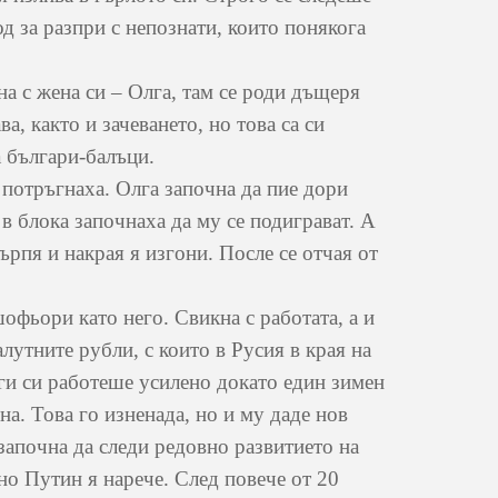
од за разпри с непознати, които понякога
 с жена си – Олга, там се роди дъщеря
а, както и зачеването, но това са си
а българи-балъци.
потръгнаха. Олга започна да пие дори
 в блока започнаха да му се подиграват. А
ърпя и накрая я изгони. После се отчая от
ьори като него. Свикна с работата, а и
лутните рубли, с които в Русия в края на
ги си работеше усилено докато един зимен
на. Това го изненада, но и му даде нов
започна да следи редовно развитието на
но Путин я нарече. След повече от 20