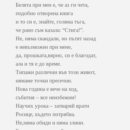
Белята при мен е, че аз ги чета,
подобно отворена книга
и то си е, знайте, голяма тъга,
че рано съм казала: “Стига!”.
Не, няма скандали, но пътят назад
е невъзможен при мене,
да, прошката,вярно, си е благодат,
ала и тя е до време.
Типажи различни във този живот,
нямаме точки пресечни.
Нова година е вече на ход,
събития – все неизбежни!
Научих урока – затваряй врати
Росице, където потрябва.
Не,няма обиди и няма злини.