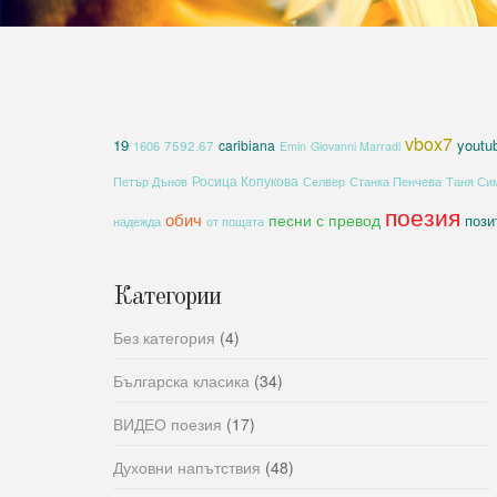
vbox7
19
youtu
caribiana
1606
7592.67
Emin
Giovanni Marradi
Росица Копукова
Петър Дънов
Селвер
Станка Пенчева
Таня Си
поезия
обич
песни с превод
пози
надежда
от пощата
Категории
Без категория
(4)
Българска класика
(34)
ВИДЕО поезия
(17)
Духовни напътствия
(48)