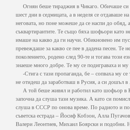
Огнян беше тираджия в Чикаго. Обичаше си пр
шест дни в седмицата, а в неделя се отдаваше н
неговата, но поне можеше да се наспи до обяд, 
съквартирантите. Те също бяха шофьори като н
имаше на какво да ги научи. Обикновено им пу
превеждаше за какво се пее в дадена песен. Те н
поколението, родено след 90-те и тогава този е
знаеше много добре. Те му се подиграваха и му
-Стига с тази пропаганда, бе – сопваха му се т
не отидеш да заработваш в Русия, а си дошъл в
А той беше живял и работил като шофьор в К
започна да слуша тази музика. А като си помисл
слуша в СССР по онова време. По радиото и по
съветска естрада – Йосиф Кобзон, Алла Пугачо
Валери Леонтиев, Михаил Боярски и подобни. Н