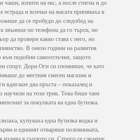
и чаши, изпити на екс, а после стигна и до
е естрада и всички на масата припяваха в
можеше да се пробуди до следобед на
а звънеше по телефона да го търси, но
р да провери какво става с него, но
 пиянство. В онези години на развития
о към подобни самоотлъчки, защото
ен спорт. Дори Оги си спомняше, че като
тбиваше до местния смесен магазин и
ги вдигаше два пръста – показалец и
о научили на този трик. Това беше таен
непознат за покупката на една бутилка.
изаха, купуваха една бутилка водка и
първи и единият отваряше половинката,
я излива в гърлото си. Строго се следеше