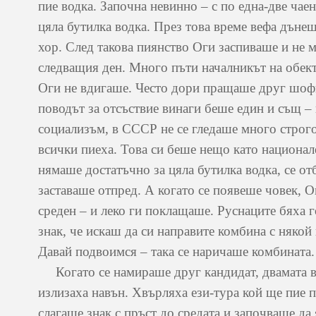
пие водка. Започна невинно – с по една-две чаен
цяла бутилка водка. През това време вефа дънеш
хор. След такова пиянство Оги заспиваше и не 
следващия ден. Много пъти началникът на обект
Оги не вдигаше. Често дори пращаше друг шофьо
поводът за отсъствие винаги беше един и същ –
социализъм, в СССР не се гледаше много строг
всички пиеха. Това си беше нещо като национал
нямаше достатъчно за цяла бутилка водка, се о
заставаше отпред. А когато се появеше човек, О
среден – и леко ги поклащаше. Руснаците бяха г
знак, че искаш да си направите комбина с някой 
Давай подвоимся – така се наричаше комбината.
Когато се намираше друг кандидат, двамата вл
излизаха навън. Хвърляха ези-тура кой ще пие 
слагаше знак с пръст до средата и започваше да 