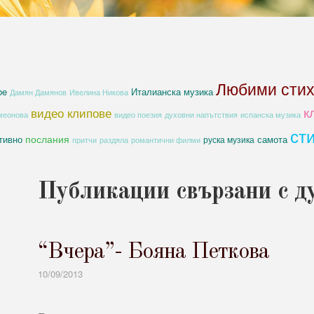
Любими сти
be
Италианска музика
Дамян Дамянов
Ивелина Никова
к
видео клипове
духовни напътствия
меонова
видео поезия
испанска музика
ст
послания
тивно
самота
руска музика
романтични филми
притчи
раздяла
Публикации свързани с д
“Вчера”- Бояна Петкова
10/09/2013