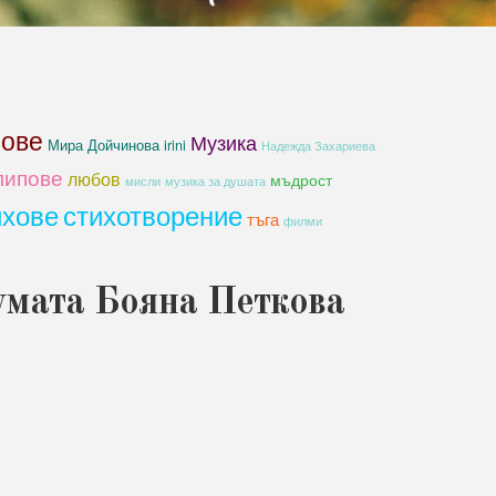
хове
Музика
Мира Дойчинова irini
Надежда Захариева
липове
любов
мъдрост
мисли
музика за душата
ихове
стихотворение
тъга
филми
умата Бояна Петкова