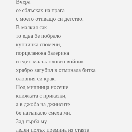
Вчера
се сблъсках на прага
с моето отиващо си детство.
В малкия сак
то едва бе побрало
купчинка спомени,
порцеланова балерина
и един малък оловен войник
храбро загубил в отминала битка
оловния си крак.
Под мишница носеше
книжката с приказки,
а в джоба на джинсите
бе натъпкало смеха ми.
Зад гърба му
леден полъх премина из стаята