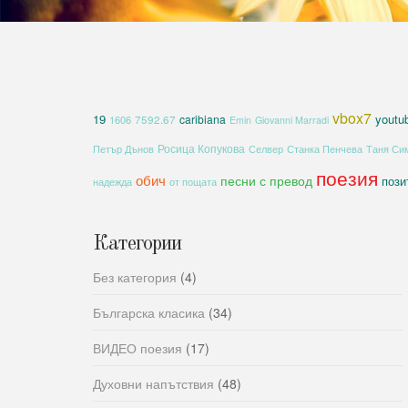
vbox7
19
youtu
caribiana
1606
7592.67
Emin
Giovanni Marradi
Росица Копукова
Петър Дънов
Селвер
Станка Пенчева
Таня Си
поезия
обич
песни с превод
пози
надежда
от пощата
Категории
Без категория
(4)
Българска класика
(34)
ВИДЕО поезия
(17)
Духовни напътствия
(48)