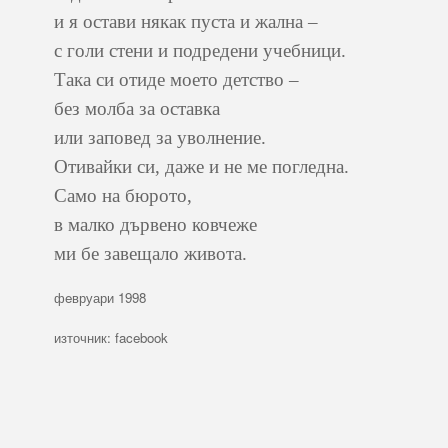
и я остави някак пуста и жална –
с голи стени и подредени учебници.
Така си отиде моето детство –
без молба за оставка
или заповед за уволнение.
Отивайки си, даже и не ме погледна.
Само на бюрото,
в малко дървено ковчеже
ми бе завещало живота.
фeвруари 1998
източник: facebook