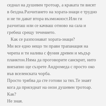
седнал на душевен тротоар, а краката ти висят
в бездна.Разчитането на хората-знаци е трудно
и не ти дават втора възможност.Или ги
разчиташ или се качваш отново на сала и
гребеш срещу течението.
Как се разпознават хората-знаци?
Ми все едно нещо ти прави трапанация на
черепа и ти налива с фуния древен и мъдър
планктон.Няма да проговорите санскрит, нито
внезапно ще съзрете Андромеда с просто око
във вселенската чорба.
Просто трябва да сте готови за тях.Те знаят
кога да приседнат на онзи душевен тротоар.
Как?
Не зная.