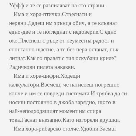
Уффф и те се разпиляват на сто страни.
Има и хора-птички.Стреснати и
нервни.Дадеш им зрънца обич, а те клъвнат
едно-две и те погледнат с недоверие.С едно
око.Плеснеш с ръце от неуместна радост и
спонтанно щастие, а те без пера останат, пък
литнат.Как го правят с тия оскубани криле?
Радичкови пилета някакви.
Има и хора-цифри.Ходещи
калкулатори.Вземеш, че натиснеш погрешно
копче и им се повреди системата.И трябва да си
носиш постоянно в джоба зарядно, щото в
най-неподходящият момент им спира
тока.Гаснат внезапно.Като изгорели крушки.
Има хора-рибарско столче.Удобни.Заемат