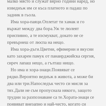
малко място и служат вярно години наред, но
изведнъж им се къса платното и падаш по
задник в гьола.
Има хора-паяци.Оплетат ти хамак и го
вържат между два бора.Уж те люлеят
приспивно, а те изсмукват, докато не се
превърнеш от люспа на нещо.
Има хора-дъги.Цветни, ефимерни и вкусни
като захарен памук от панаирджийска сергия,
сиреч лапаш нещо, а гълташ нищо.
Но има и хора-знаци.Появяват се
рядко.Вероятно веднъж в живота, а може би
два или три.Напоследък често си мисля за
тях.Дали не съм пропуснала някого, защото
трудни за разпознаване са те.Хората-знаци се
появяват внезапно и най-често, когато си