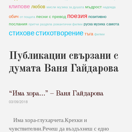
клипове
любов
мъдрост
мисли
музика за душата
надежда
поезия
обич
песни с превод
позитивно
от пощата
послания
самота
руска музика
романтични филми
притчи
раздяла
стихове
стихотворение
тъга
филми
Публикации свързани с
думата Ваня Гайдарова
“Има хора…” – Ваня Гайдарова
03/09/2018
Има хора-глухарчета.Крехки и
чувствителни.Речеш да въздъхнеш с едно