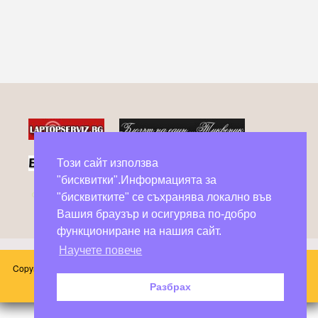
Този сайт използва
"бисквитки".Информацията за
Фейсбук групи в помощ на бездомни животни
"бисквитките" се съхранява локално във
Вашия браузър и осигурява по-добро
функциониране на нашия сайт.
Научете повече
Copyright © 2026 Блог Слънчоглед. Всички произведения, публикувани в
този сайт принадлежат на техните автори.
Разбрах