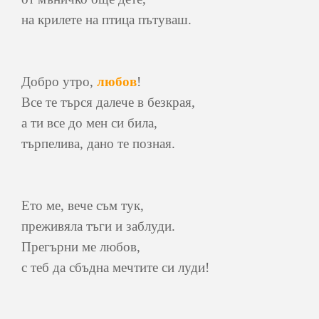
на крилете на птица пътуваш.
Добро утро,
любов
!
Все те търся далече в безкрая,
а ти все до мен си била,
търпелива, дано те позная.
Ето ме, вече съм тук,
преживяла тъги и заблуди.
Прегърни ме любов,
с теб да сбъдна мечтите си луди!