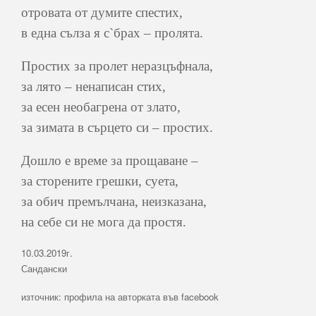
отровата от думите спестих,
в една сълза я с`брах – пролята.
Простих за пролет неразцъфнала,
за лято – ненаписан стих,
за есен необагрена от злато,
за зимата в сърцето си – простих.
Дошло е време за прощаване –
за сторените грешки, суета,
за обич премълчана, неизказана,
на себе си не мога да простя.
10.03.2019г.
Сандански
източник: профила на авторката във facebook