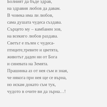
Болният да бъде здрав,
на здравия любов да давам.
В човека има ли любов,
сама душата чудеса създава.
Сърцето му – камбанен зов,
на всекиго любов раздава.
Светът е пълен с чудеса-
птиците,тревите и цветята,
животът даден ни от Бога
и синевата на Земята.
Прашинка аз от нея съм и зная,
че някога при нея ще се върна,
но искам докато съм тук,
чудото в очите ви да зърна…!