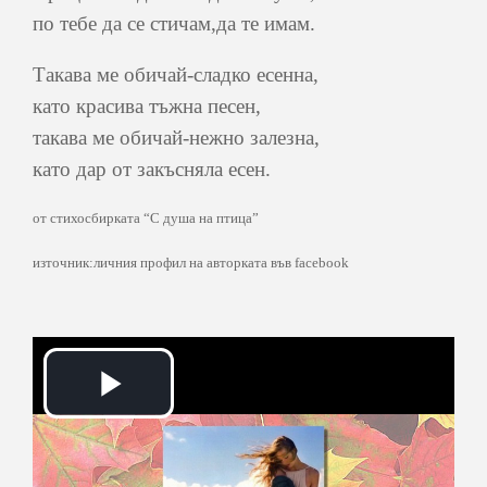
по тебе да се стичам,да те имам.
Такава ме обичай-сладко есенна,
като красива тъжна песен,
такава ме обичай-нежно залезна,
като дар от закъсняла есен.
от стихосбирката “С душа на птица”
източник:личния профил на авторката във facebook