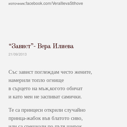
източник:facebook.com/VeraIlievaStihove
“Завист”- Вера Илиева
21/09/2013
Със завист поглеждам често жените,
намерили топло огнище
в сърцето на мъж,когото обичат
и като мен не заспиват самички.
Те са принцеси открили случайно
принца-жабок във блатото сиво,
или са срещнали по пътя широк