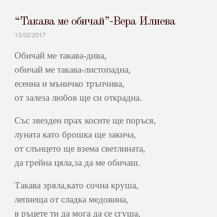
“Такава ме обичай”-Вера Илиева
13/02/2017
Обичай ме такава-дива,
обичай ме такава-листопадна,
есенна и мъничко тръпчива,
от залеза любов ще си открадна.
Със звезден прах косите ще поръся,
луната като брошка ще закича,
от слънцето ще взема светлината,
да грейна цяла,за да ме обичаш.
Такава зряла,като сочна круша,
лепнеща от сладка медовина,
в ръцете ти да мога да се сгуша,