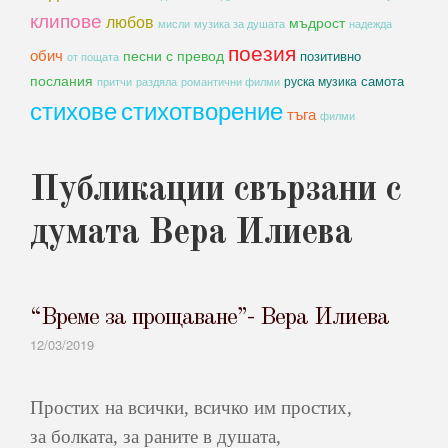
клипове
любов
мъдрост
мисли
музика за душата
надежда
поезия
обич
песни с превод
позитивно
от пощата
послания
самота
руска музика
романтични филми
притчи
раздяла
стихове
стихотворение
тъга
филми
Публикации свързани с
думата Вера Илиева
“Време за прощаване”- Вера Илиева
12/03/2019
Простих на всички, всичко им простих,
за болката, за раните в душата,