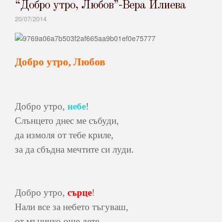
“Добро утро, Любов”-Вера Илиева
20/07/2014
Добро утро, Любов
Добро утро,
небе
!
Слънцето днес ме събуди,
да измоля от тебе криле,
за да сбъдна мечтите си луди.
Добро утро,
сърце
!
Нали все за небето тъгуваш,
от мъничко още дете,