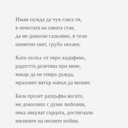
Имам нужда да чуя гласа ти,
в немотата на сивата стая,
да ме докосне гальовно, в този
шеметен свят, грубо нехаен.
Като полъх от перо кадифено,
радостта долетява при мене,
макар да не спира дъжда,
мразовит вятър навън да вилнее.
Бяла пролет разцъфва когато,
ме докоснеш с думи любовни,
нека ликуват сърцата, достигнали
висините на песните пойни.