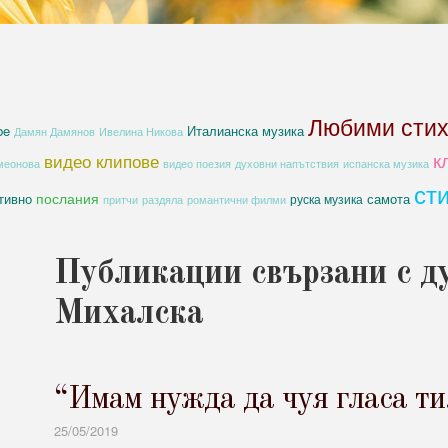
Любими сти
be
Италианска музика
Дамян Дамянов
Ивелина Никова
к
видео клипове
духовни напътствия
меонова
видео поезия
испанска музика
ст
послания
тивно
самота
руска музика
романтични филми
притчи
раздяла
Публикации свързани с д
Михалска
“Имам нужда да чуя гласа т
25/05/2019