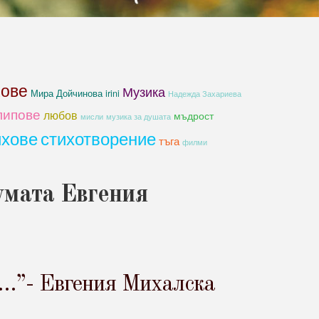
хове
Музика
Мира Дойчинова irini
Надежда Захариева
липове
любов
мъдрост
мисли
музика за душата
ихове
стихотворение
тъга
филми
умата Евгения
и…”- Евгения Михалска