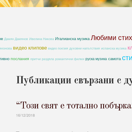
Любими сти
be
Италианска музика
Дамян Дамянов
Ивелина Никова
к
видео клипове
духовни напътствия
меонова
видео поезия
испанска музика
ст
послания
тивно
самота
руска музика
романтични филми
притчи
раздяла
Публикации свързани с д
“Този свят е тотално побър
16/12/2018