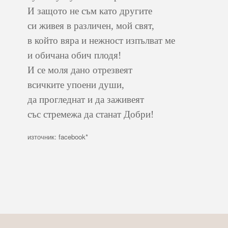
И защото не съм като другите
си живея в различен, мой свят,
в който вяра и нежност изпълват ме
и обичана обич плодя!
И се моля дано отрезвеят
всичките упоени души,
да прогледнат и да заживеят
със стремежа да станат Добри!
източник: facebook*