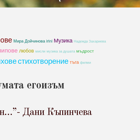
хове
Музика
Мира Дойчинова irini
Надежда Захариева
липове
любов
мъдрост
мисли
музика за душата
ихове
стихотворение
тъга
филми
умата егоизъм
кан…”- Дани Къпинчева