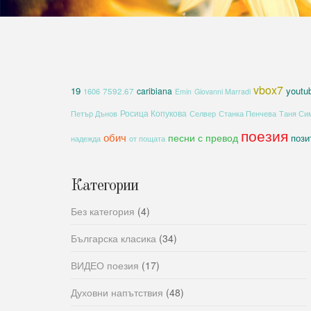
vbox7
19
youtu
caribiana
1606
7592.67
Emin
Giovanni Marradi
Росица Копукова
Петър Дънов
Селвер
Станка Пенчева
Таня Си
поезия
обич
песни с превод
пози
надежда
от пощата
Категории
Без категория
(4)
Българска класика
(34)
ВИДЕО поезия
(17)
Духовни напътствия
(48)