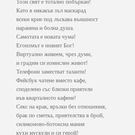
Този свят е тотално побъркан!
Като в някакъв зъл маскарад
всеки крие под лъскава външност
наранена и болна душа.
Самотата е новата чума!
Егоизмът е новият Бог!
Виртуално живеем, чрез думи,
и градим си измислен живот!
Телефони заместват таланти!
Фейсбук чатене вместо кафе,
споделено със близки приятели
във кварталното кафене!
Секс на крак, връзки без отношения,
брак по сметка, приятелства в брой,
силиконово-ботоксна мания
кухи мускули и си герой!