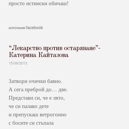
просто истински обичаш!
източник:facebook
“Лекарство против остаряване”-
Катерина Кайтазова
15/06/2013
Затвори очички бавно.
А сега преброй до… две.
Представи си, че е лято,
че си палаво дете
и препускаш ветрогонно
с босите си стъпала