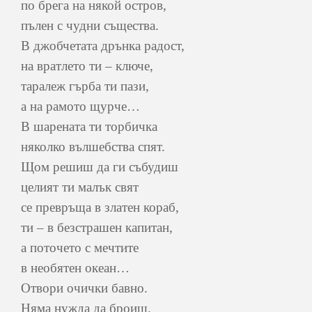
по брега на някой остров,
пълен с чудни същества.
В джобчетата дрънка радост,
на вратлето ти – ключе,
таралеж гърба ти пази,
а на рамото щурче…
В шарената ти торбичка
няколко вълшебства спят.
Щом решиш да ги събудиш
целият ти малък свят
се превръща в златен кораб,
ти – в безстрашен капитан,
а поточето с мечтите
в необятен океан…
Отвори очички бавно.
Няма нужда да броиш.