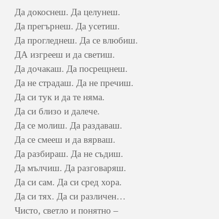
Да докоснеш. Да целунеш.
Да прегърнеш. Да усетиш.
Да прогледнеш. Да се влюбиш.
ДА изгрееш и да светиш.
Да дочакаш. Да посрещнеш.
Да не страдаш. Да не пречиш.
Да си тук и да те няма.
Да си близо и далече.
Да се молиш. Да раздаваш.
Да се смееш и да вярваш.
Да разбираш. Да не съдиш.
Да мълчиш. Да разговаряш.
Да си сам. Да си сред хора.
Да си тях. Да си различен…
Чисто, светло и понятно –