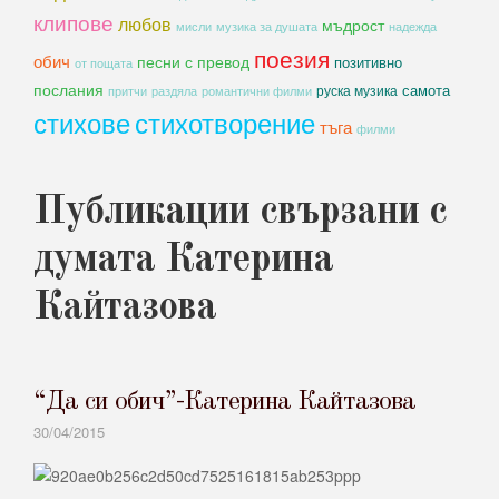
клипове
любов
мъдрост
мисли
музика за душата
надежда
поезия
обич
песни с превод
позитивно
от пощата
послания
самота
руска музика
романтични филми
притчи
раздяла
стихове
стихотворение
тъга
филми
Публикации свързани с
думата Катерина
Кайтазова
“Да си обич”-Катерина Кайтазова
30/04/2015