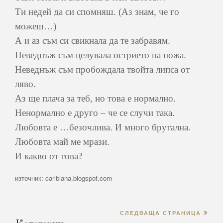
Ти недей да си спомняш. (Аз знам, че го
можеш…)
А и аз съм си свикнала да те забравям.
Неведнъж съм целувала острието на ножа.
Неведнъж съм пробождала твойта липса от
ляво.
Аз ще плача за теб, но това е нормално.
Ненормално е друго – че се случи така.
Любовта е …безочлива. И много брутална.
Любовта май ме мрази.
И какво от това?
източник: caribiana.blogspot.com
СЛЕДВАЩА СТРАНИЦА