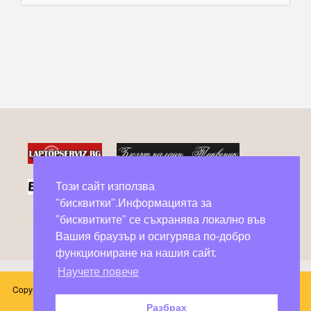
Този сайт използва
"бисквитки".Информацията за
Фейсбук групи в помощ на бездомни животни
"бисквитките" се съхранява локално във
Вашия браузър и осигурява по-добро
функциониране на нашия сайт.
Научете повече
Copyright © 2026 Блог Слънчоглед. Всички произведения, публикувани в
този сайт принадлежат на техните автори.
Разбрах