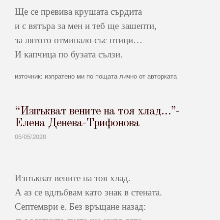
Ще се превива крушата сърдита
и с вятъра за мен и теб ще зашепти,
за лятото отминало със птици…
И капчица по бузата сълзи.
източник: изпратено ми по пощата лично от авторката
“Изпъкват вените на тоя хлад…”-
Елена Денева-Трифонова
05/05/2020
Изпъкват вените на тоя хлад.
А аз се вдлъбвам като знак в стената.
Септември е. Без връщане назад: