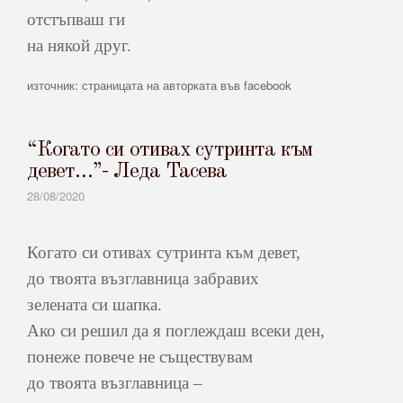
отстъпваш ги
на някой друг.
източник: страницата на авторката във facebook
“Когато си отивах сутринта към
девет…”- Леда Тасева
28/08/2020
Когато си отивах сутринта към девет,
до твоята възглавница забравих
зелената си шапка.
Ако си решил да я поглеждаш всеки ден,
понеже повече не съществувам
до твоята възглавница –