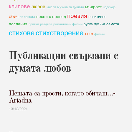
клипове
любов
мъдрост
мисли
музика за душата
надежда
поезия
обич
песни с превод
позитивно
от пощата
послания
самота
руска музика
романтични филми
притчи
раздяла
стихове
стихотворение
тъга
филми
Публикации свързани с
думата любов
Нещата са прости, когато обичаш…-
Ariadna
13/12/2021