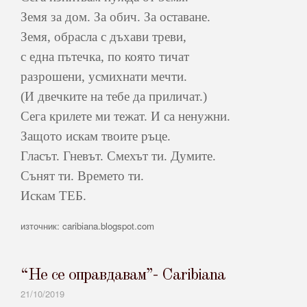
Земя за дом. За обич. За оставане.
Земя, обрасла с дъхави треви,
с една пътечка, по която тичат
разрошени, усмихнати мечти.
(И двечките на тебе да приличат.)
Сега крилете ми тежат. И са ненужни.
Защото искам твоите ръце.
Гласът. Гневът. Смехът ти. Думите.
Сънят ти. Времето ти.
Искам ТЕБ.
източник: caribiana.blogspot.com
“Не се оправдавам”- Caribiana
21/10/2019