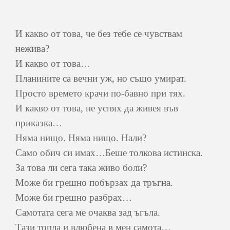
И какво от това, че без тебе се чувствам
нежива?
И какво от това…
Планините са вечни уж, но също умират.
Просто времето крачи по-бавно при тях.
И какво от това, не успях да живея във
приказка…
Няма нищо. Няма нищо. Нали?
Само обич си имах…Беше толкова истинска.
За това ли сега така живо боли?
Може би грешно побързах да тръгна.
Може би грешно разбрах…
Самотата сега ме очаква зад ъгъла.
Тази топла и влюбена в мен самота…