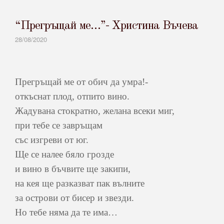
“Прегръщай ме…”- Христина Въчева
28/08/2020
Прегръщай ме от обич да умра!-
откъснат плод, отпито вино.
Жадувана стократно, желана всеки миг,
при тебе се завръщам
със изгреви от юг.
Ще се налее бяло грозде
и вино в бъчвите ще закипи,
на кея ще разказват пак вълните
за острови от бисер и звезди.
Но тебе няма да те има…