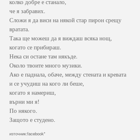
колко добре е станало,
че я забравих.
Сложи я да виси на някой стар пирон срещу
вратата.
Така ще можеш да я виждаш всяка нощ,
когато се прибираш.
Нека си остане там някъде.
Около твоите много музики.
Ако е паднала, обаче, между стената и кревата
и се учудиш на кого ли беше,
когато я намериш,
върни ми я!
По някого.
Защото е студено.
източник:facebook*