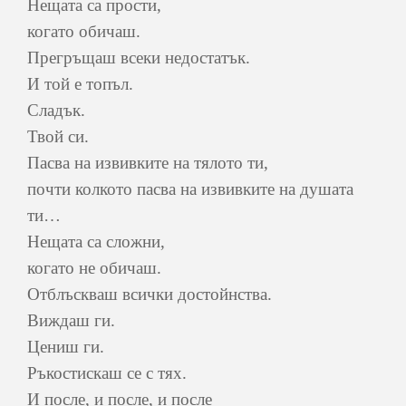
Нещата са прости,
когато обичаш.
Прегръщаш всеки недостатък.
И той е топъл.
Сладък.
Твой си.
Пасва на извивките на тялото ти,
почти колкото пасва на извивките на душата
ти…
Нещата са сложни,
когато не обичаш.
Отблъскваш всички достойнства.
Виждаш ги.
Цениш ги.
Ръкостискаш се с тях.
И после, и после, и после