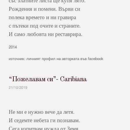
със златните листа ще купя лято.
Рождения и помени. Върви си
полека времето и ни гравира
с пътеки под очите и страните.
И само любовта ни реставрира.
2014
източник: личният профил на авторката във facebook
“Пожелавам си”- Caribiana
21/10/2019
Не ми е нужно вече да летя.
И седемте небета ги познавам.
Сега изпитвам нужда от Земя.