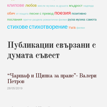
клипове
любов
мъдрост
мисли
музика за душата
надежда
поезия
обич
песни с превод
позитивно
от пощата
послания
самота
руска музика
романтични филми
притчи
раздяла
стихове
стихотворение
тъга
филми
Публикации свързани с
думата съвест
“Чаршаф и Щипка за пране”- Валери
Петров
28/05/2019