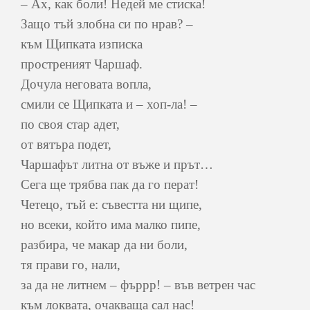
– Ах, как боли! Недей ме стиска!
Защо тъй злобна си по нрав? –
към Щипката изписка
простреният Чаршаф.
Дочула неговата вопла,
смили се Щипката и – хоп-ла! –
по своя стар адет,
от вятъра подет,
Чаршафът литна от въже и прът…
Сега ще трябва пак да го перат!
Четецо, тъй е: съвестта ни щипе,
но всеки, който има малко пипе,
разбира, че макар да ни боли,
тя прави го, нали,
за да не литнем – фъррр! – във ветрен час
към локвата, очакваща сал нас!