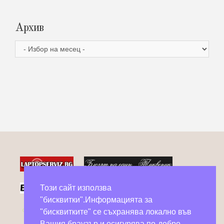
Архив
Архив
Този сайт използва
"бисквитки".Информацията за
Фейсбук групи в помощ на бездомни животни
"бисквитките" се съхранява локално във
Вашия браузър и осигурява по-добро