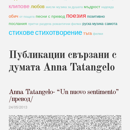
клипове
любов
мъдрост
мисли
музика за душата
надежда
поезия
обич
песни с превод
позитивно
от пощата
послания
самота
руска музика
романтични филми
притчи
раздяла
стихове
стихотворение
тъга
филми
Публикации свързани с
думата Anna Tatangelo
Anna Tatangelo- “Un nuovo sentimento”
/превод/
24/05/2013