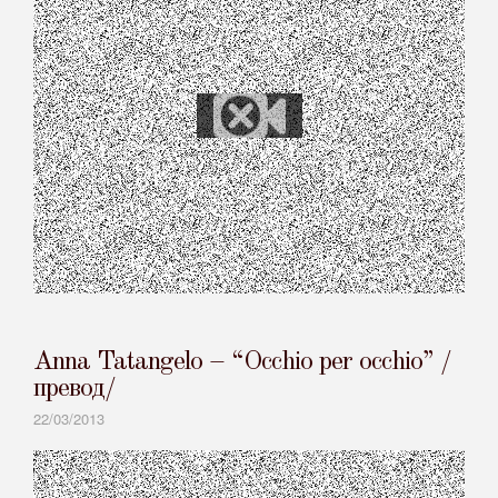
Anna Tatangelo – “Occhio per occhio” /
превод/
22/03/2013