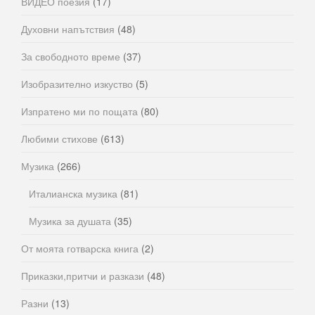
ВИДЕО поезия
(17)
Духовни напътствия
(48)
За свободното време
(37)
Изобразително изкуство
(5)
Изпратено ми по пощата
(80)
Любими стихове
(613)
Музика
(266)
Италианска музика
(81)
Музика за душата
(35)
От моята готварска книга
(2)
Приказки,притчи и разкази
(48)
Разни
(13)