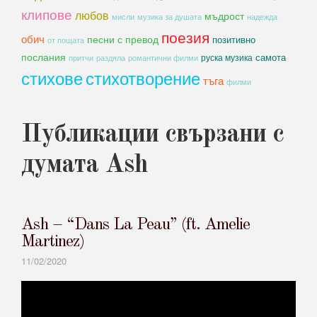
клипове
любов
мъдрост
мисли
музика за душата
надежда
поезия
обич
песни с превод
позитивно
от пощата
послания
самота
руска музика
романтични филми
притчи
раздяла
стихове
стихотворение
тъга
филми
Публикации свързани с
думата Ash
Ash – “Dans La Peau” (ft. Amelie
Martinez)
11/02/2020