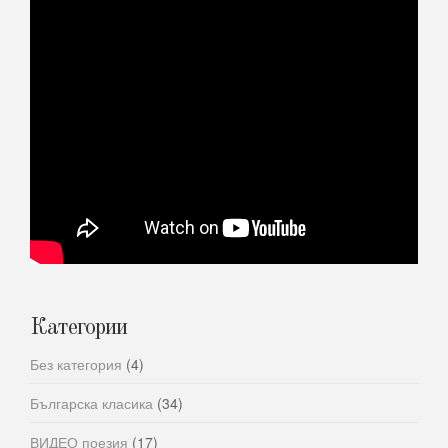
Категории
Без категория
(4)
Българска класика
(34)
ВИДЕО поезия
(17)