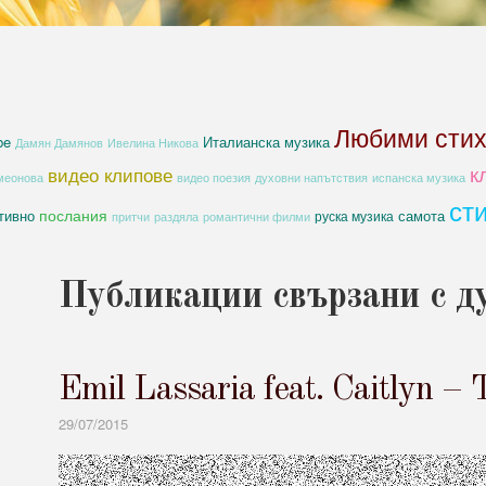
Любими сти
be
Италианска музика
Дамян Дамянов
Ивелина Никова
к
видео клипове
духовни напътствия
меонова
видео поезия
испанска музика
ст
послания
тивно
самота
руска музика
романтични филми
притчи
раздяла
Публикации свързани с ду
Emil Lassaria feat. Caitlyn –
29/07/2015