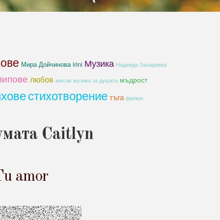
хове
Музика
Мира Дойчинова irini
Надежда Захариева
липове
любов
мъдрост
мисли
музика за душата
ихове
стихотворение
тъга
филми
мата Caitlyn
 Tu amor