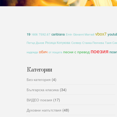
vbox7
19
youtu
caribiana
1606
7592.67
Emin
Giovanni Marradi
Росица Копукова
Петър Дънов
Селвер
Станка Пенчева
Таня Си
поезия
обич
песни с превод
пози
надежда
от пощата
Категории
Без категория
(4)
Българска класика
(34)
ВИДЕО поезия
(17)
Духовни напътствия
(48)