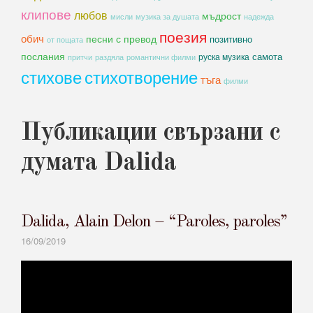
клипове
любов
мъдрост
мисли
музика за душата
надежда
поезия
обич
песни с превод
позитивно
от пощата
послания
самота
руска музика
романтични филми
притчи
раздяла
стихове
стихотворение
тъга
филми
Публикации свързани с
думата Dalida
Dalida, Alain Delon – “Paroles, paroles”
16/09/2019