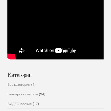
Категории
Без категория
(4)
Българска класика
(34)
ВИДЕО поезия
(17)