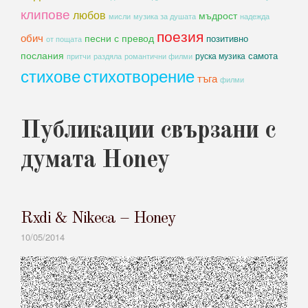
клипове
любов
мъдрост
мисли
музика за душата
надежда
поезия
обич
песни с превод
позитивно
от пощата
послания
самота
руска музика
романтични филми
притчи
раздяла
стихове
стихотворение
тъга
филми
Публикации свързани с
думата Honey
Rxdi & Nikeca – Honey
10/05/2014