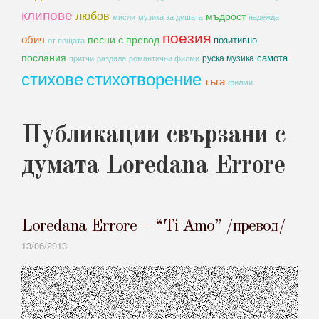
клипове
любов
мъдрост
мисли
музика за душата
надежда
поезия
обич
песни с превод
позитивно
от пощата
послания
самота
руска музика
романтични филми
притчи
раздяла
стихове
стихотворение
тъга
филми
Публикации свързани с
думата Loredana Errore
Loredana Errore – “Ti Amo” /превод/
13/06/2013