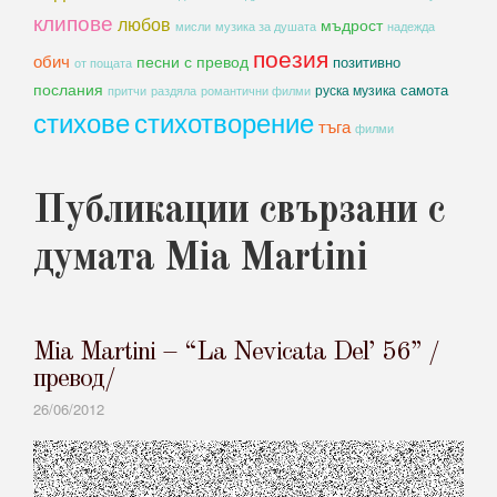
клипове
любов
мъдрост
мисли
музика за душата
надежда
поезия
обич
песни с превод
позитивно
от пощата
послания
самота
руска музика
романтични филми
притчи
раздяла
стихове
стихотворение
тъга
филми
Публикации свързани с
думата Mia Martini
Mia Martini – “La Nevicata Del’ 56” /
превод/
26/06/2012