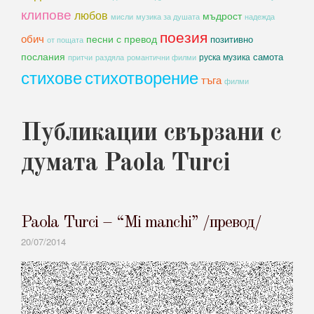
клипове
любов
мъдрост
мисли
музика за душата
надежда
поезия
обич
песни с превод
позитивно
от пощата
послания
самота
руска музика
романтични филми
притчи
раздяла
стихове
стихотворение
тъга
филми
Публикации свързани с
думата Paola Turci
Paola Turci – “Mi manchi” /превод/
20/07/2014