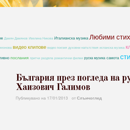
Любими сти
be
Италианска музика
Дамян Дамянов
Ивелина Никова
к
видео клипове
духовни напътствия
меонова
видео поезия
испанска музика
ст
послания
тивно
самота
руска музика
романтични филми
притчи
раздяла
България през погледа на р
Хаизович Галимов
Публикувано на
17/01/2013
от
Слънчоглед