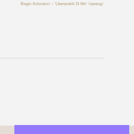
Next
Biagio Antonacci – “Liberandoti Di Me” /превод/
Article: