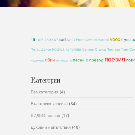
vbox7
19
youtu
caribiana
1606
7592.67
Emin
Giovanni Marradi
Росица Копукова
Петър Дънов
Селвер
Станка Пенчева
Таня Си
поезия
обич
песни с превод
пози
надежда
от пощата
Категории
Без категория
(4)
Българска класика
(34)
ВИДЕО поезия
(17)
Духовни напътствия
(48)