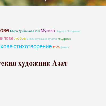
хове
Музика
Мира Дойчинова irini
Надежда Захариева
липове
любов
мъдрост
мисли
музика за душата
ихове
стихотворение
тъга
филми
уския художник Азат