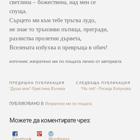
светлина – божествена, над мен се
спуща.
Сърцето ми към тебе тръгва лудо,
не знае то трънливи пътища, прегради,
разлиства пролетни дървета,
Вселената избухва и превръща в обич!
източник: изпратено ми по пощата лично от авторката
ПРЕДИШНА ПУБЛИКАЦИЯ
СЛЕДВАЩА ПУБЛИКАЦИЯ
Навигация
Previous
Next
“Душа моя”-Христина Въчева
“На теб”- Росица Копукова
Article:
Article:
ПУБЛИКУВАНО В
Изпратено ми по пощата
Можете да коментирате чрез:
Facebook
Wordpress