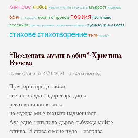
клипове
любов
мъдрост
мисли
музика за душата
надежда
поезия
обич
песни с превод
позитивно
от пощата
послания
самота
руска музика
романтични филми
притчи
раздяла
стихове
стихотворение
тъга
филми
“Вселената звъни в обич”-Христина
Въчева
Публикувано на
27/10/2021
от
Слънчоглед
През прозореца навън,
светът в луда надпревара диша,
реват метални возила,
но чужда ми е тяхната надменност.
Ала едно напъпило дърво събужда мойте
сетива. И става с мене чудо – изгрява