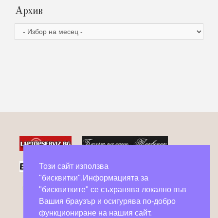
Архив
Архив
Този сайт използва
"бисквитки".Информацията за
Фейсбук групи в помощ на бездомни животни
"бисквитките" се съхранява локално във
Вашия браузър и осигурява по-добро
функциониране на нашия сайт.