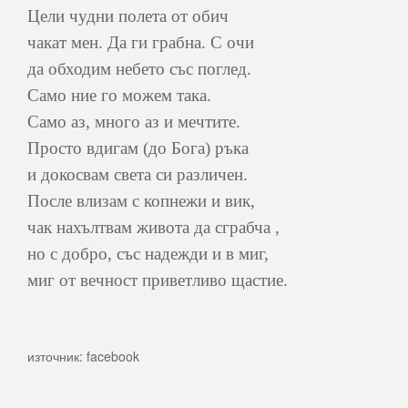
Цели чудни полета от обич
чакат мен. Да ги грабна. С очи
да обходим небето със поглед.
Само ние го можем така.
Само аз, много аз и мечтите.
Просто вдигам (до Бога) ръка
и докосвам света си различен.
После влизам с копнежи и вик,
чак нахълтвам живота да сграбча ,
но с добро, със надежди и в миг,
миг от вечност приветливо щастие.
източник: facebook