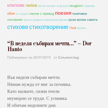
клипове
любов
мъдрост
мисли
музика за душата
надежда
поезия
обич
песни с превод
позитивно
от пощата
послания
самота
руска музика
романтични филми
притчи
раздяла
стихове
стихотворение
тъга
филми
“В неделя събирам мечти…” – Dor
Hanto
Публикувано на
29/07/2015
от
Слънчоглед
Във неделя събирам мечти.
Нямам нужда от миг за почивка.
Като малките, силни пчели
неуморно се трудя. С усмивка.
И обичам неделните дни.