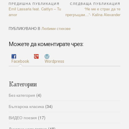
ПРЕДИШНА ПУБЛИКАЦИЯ
СЛЕДВАЩА ПУБЛИКАЦИЯ
Навигация
Previous
Next
Emil Lassaria feat. Caitlyn – Tu
“Не ме е страх да те
Article:
Article:
amor
прегръщам…”- Kalina Alexander
ПУБЛИКУВАНО В
Любими стихове
Можете да коментирате чрез:
Facebook
Wordpress
Категории
Без категория
(4)
Българска класика
(34)
ВИДЕО поезия
(17)
Духовни напътствия
(48)