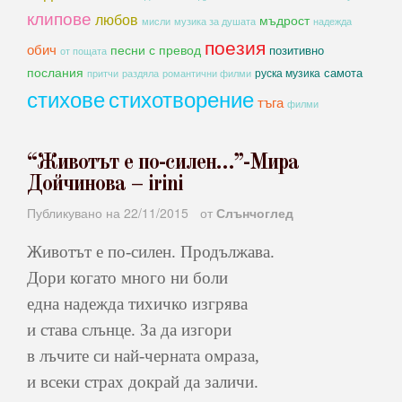
клипове
любов
мъдрост
мисли
музика за душата
надежда
поезия
обич
песни с превод
позитивно
от пощата
послания
самота
руска музика
романтични филми
притчи
раздяла
стихове
стихотворение
тъга
филми
“Животът е по-силен…”-Мира
Дойчинова – irini
Публикувано на
22/11/2015
от
Слънчоглед
Животът е по-силен. Продължава.
Дори когато много ни боли
една надежда тихичко изгрява
и става слънце. За да изгори
в лъчите си най-черната омраза,
и всеки страх докрай да заличи.