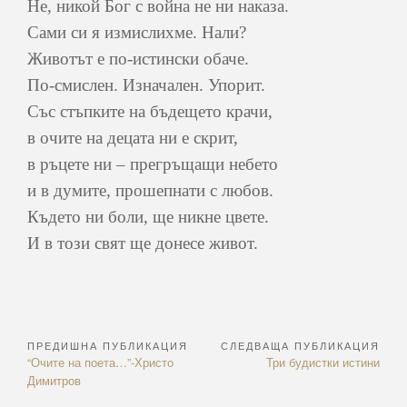
Не, никой Бог с война не ни наказа.
Сами си я измислихме. Нали?
Животът е по-истински обаче.
По-смислен. Изначален. Упорит.
Със стъпките на бъдещето крачи,
в очите на децата ни е скрит,
в ръцете ни – прегръщащи небето
и в думите, прошепнати с любов.
Където ни боли, ще никне цвете.
И в този свят ще донесе живот.
ПРЕДИШНА ПУБЛИКАЦИЯ
СЛЕДВАЩА ПУБЛИКАЦИЯ
Навигация
Previous
Next
“Очите на поета…”-Христо
Три будистки истини
Article:
Article:
Димитров