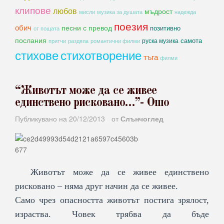
клипове
любов
мъдрост
мисли
музика за душата
надежда
поезия
обич
песни с превод
позитивно
от пощата
послания
самота
руска музика
романтични филми
притчи
раздяла
стихове
стихотворение
тъга
филми
“Животът може да се живее
единствено рисковано…”- Oшо
Публикувано на
20/12/2013
от
Слънчоглед
Животът може да се живее единствено
рисковано – няма друг начин да се живее.
Само чрез опасността животът постига зрялост,
израства. Човек трябва да бъде