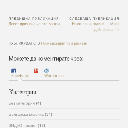
ПРЕДИШНА ПУБЛИКАЦИЯ
СЛЕДВАЩА ПУБЛИКАЦИЯ
Навигация
Previous
Next
Десет признака,че сте богати
“Няма лоши години…”-Мира
Article:
Article:
Дойчинова-irini
ПУБЛИКУВАНО В
Приказки,притчи и разкази
Можете да коментирате чрез:
Facebook
Wordpress
Категории
Без категория
(4)
Българска класика
(34)
ВИДЕО поезия
(17)