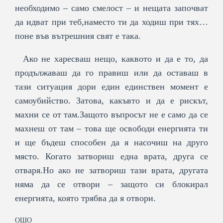
необходимо – само смелост – и нещата започват
да идват при теб,наместо ти да ходиш при тях…
поне във вътрешния свят е така.
Ако не харесваш нещо, каквото и да е то, да
продължаваш да го правиш или да оставаш в
тази ситуация дори един единствен момент е
самоубийство. Затова, какъвто и да е рискът,
махни се от там.Защото въпросът не е само да се
махнеш от там – това ще освободи енергията ти
и ще бъдеш способен да я насочиш на друго
място. Когато затвориш една врата, друга се
отваря.Но ако не затвориш тази врата, другата
няма да се отвори – защото си блокирал
енергията, която трябва да я отвори.
ОШО