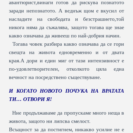
авантюрист,винаги готов да рискува познатото
заради непознатото. А веднъж щом е вкусил от
насладите на свободата и безстрашието,той
никога няма да съжалява, защото тогава ще знае
какво означава да живееш по най-добрия начин.
Тогава човек разбира какво означава да се гори
свещта на живота едновременно и от двата
края.А дори и един миг от тази интензивност е
по-удовлетворителен, отколкото цяла една
вечност на посредствено съществуване.
И КОГАТО НОВОТО ПОЧУКА НА ВРАТАТА
ТИ… ОТВОРИ Я!
Ние продължаваме да пропускаме много неща в
живота, защото ни липсва смелост.
Всъщност за да постигнем, никакво усилие не е