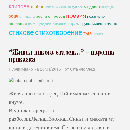
клипове
любов
мъдрост
мисли
музика за душата
надежда
поезия
обич
песни с превод
позитивно
от пощата
послания
самота
руска музика
романтични филми
притчи
раздяла
стихове
стихотворение
тъга
филми
“Живял някога старец…” – народна
приказка
Публикувано на
28/01/2016
от
Слънчоглед
Живял някога старец.Той имал женен син и
внуче.
Веднъж старецът се
разболял.Легнал.Заохкал.Синът и снахата му
шетали до едно време.Сетне го изоставили