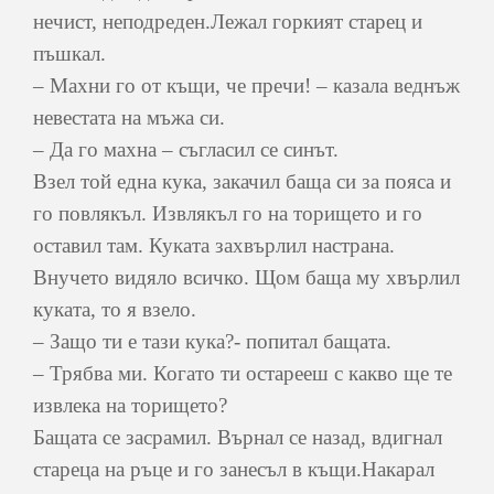
нечист, неподреден.Лежал горкият старец и
пъшкал.
– Махни го от къщи, че пречи! – казала веднъж
невестата на мъжа си.
– Да го махна – съгласил се синът.
Взел той една кука, закачил баща си за пояса и
го повлякъл. Извлякъл го на торището и го
оставил там. Куката захвърлил настрана.
Внучето видяло всичко. Щом баща му хвърлил
куката, то я взело.
– Защо ти е тази кука?- попитал бащата.
– Трябва ми. Когато ти остарееш с какво ще те
извлека на торището?
Бащата се засрамил. Върнал се назад, вдигнал
стареца на ръце и го занесъл в къщи.Накарал