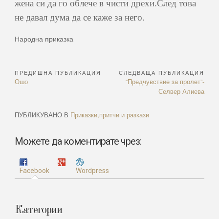
жена си да го облече в чисти дрехи.След това
не давал дума да се каже за него.
Народна приказка
ПРЕДИШНА ПУБЛИКАЦИЯ
СЛЕДВАЩА ПУБЛИКАЦИЯ
Навигация
Previous
Next
Ошо
“Предчувствие за пролет”-
Article:
Article:
Селвер Алиева
ПУБЛИКУВАНО В
Приказки,притчи и разкази
Можете да коментирате чрез:
Facebook
Wordpress
Категории