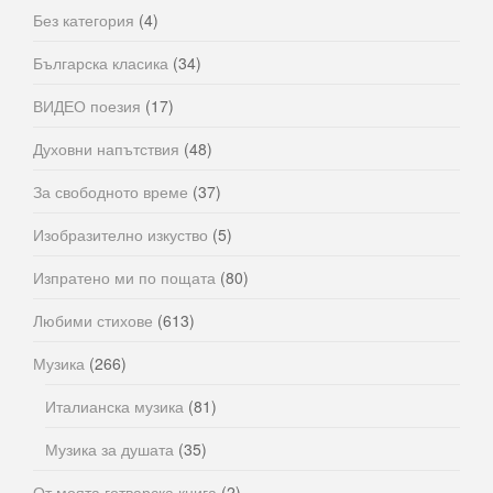
Без категория
(4)
Българска класика
(34)
ВИДЕО поезия
(17)
Духовни напътствия
(48)
За свободното време
(37)
Изобразително изкуство
(5)
Изпратено ми по пощата
(80)
Любими стихове
(613)
Музика
(266)
Италианска музика
(81)
Музика за душата
(35)
От моята готварска книга
(2)