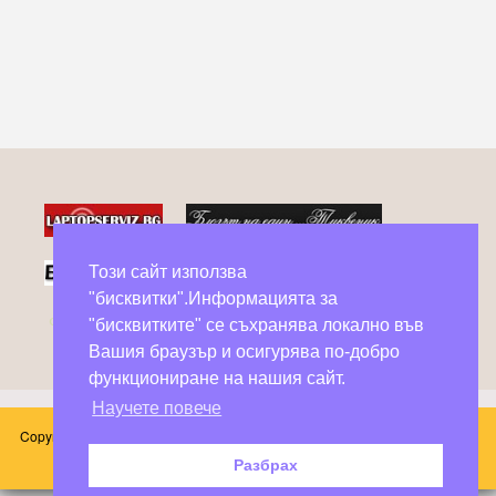
Този сайт използва
"бисквитки".Информацията за
Фейсбук групи в помощ на бездомни животни
"бисквитките" се съхранява локално във
Вашия браузър и осигурява по-добро
функциониране на нашия сайт.
Научете повече
Copyright © 2026 Блог Слънчоглед. Всички произведения, публикувани в
този сайт принадлежат на техните автори.
Разбрах