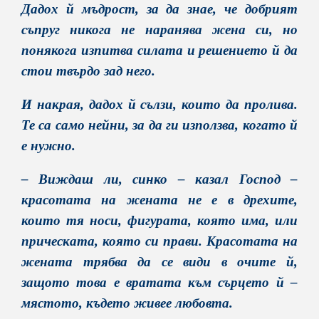
Дадох й мъдрост, за да знае, че добрият
съпруг никога не наранява жена си, но
понякога изпитва силата и решението й да
стои твърдо зад него.
И накрая, дадох й сълзи, които да пролива.
Те са само нейни, за да ги използва, когато й
е нужно.
– Виждаш ли, синко – казал Господ –
красотата на жената не е в дрехите,
които тя носи, фигурата, която има, или
прическата, която си прави. Красотата на
жената трябва да се види в очите й,
защото това е вратата към сърцето й –
мястото, където живее любовта.