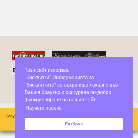
Този сайт използва
"бисквитки".Информацията за
Фейсбук групи в помощ на бездомни животни
"бисквитките" се съхранява локално във
Вашия браузър и осигурява по-добро
функциониране на нашия сайт.
Научете повече
Copyright © 2026 Блог Слънчоглед. Всички произведения, публикувани в
този сайт принадлежат на техните автори.
Разбрах