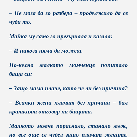
– Не мога да го разбера – продължило да се
чуди то.
Майка му само го прегърнала и казала:
– И никога няма да можеш.
По-късно малкото момченце попитало
баща си:
– Защо мама плаче, като че ли без причина?
– Всички жени плачат без причина – бил
краткият отговор на бащата.
Малкото момче пораснало, станало мъж,
но все още се чудел защо плачат жените.