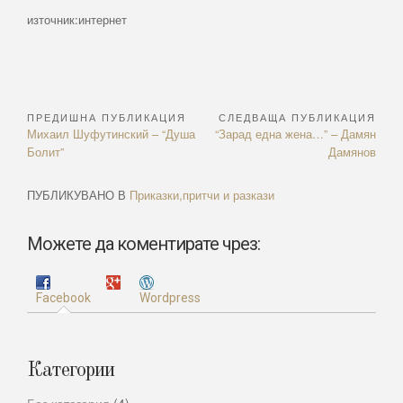
източник:интернет
ПРЕДИШНА ПУБЛИКАЦИЯ
СЛЕДВАЩА ПУБЛИКАЦИЯ
Навигация
Previous
Next
Михаил Шуфутинский – “Душа
“Зарад една жена…” – Дамян
Article:
Article:
Болит”
Дамянов
ПУБЛИКУВАНО В
Приказки,притчи и разкази
Можете да коментирате чрез:
Facebook
Wordpress
Категории
Без категория
(4)