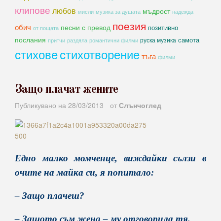
клипове
любов
мъдрост
мисли
музика за душата
надежда
поезия
обич
песни с превод
позитивно
от пощата
послания
самота
руска музика
романтични филми
притчи
раздяла
стихове
стихотворение
тъга
филми
Защо плачат жените
Публикувано на
28/03/2013
от
Слънчоглед
Едно малко момченце, виждайки сълзи в
очите на майка си, я попитало:
– Защо плачеш?
– Защото съм жена – му отговорила тя.