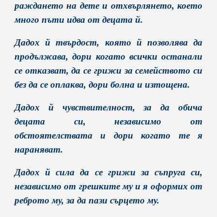
раждането на дете и отхвърлянето, което
много пъти идва от децата й.
Дадох й твърдост, която й позволява да
продължава, дори когато всички останали
се отказват, да се грижи за семейството си
без да се оплаква, дори болна и изтощена.
Дадох й чувствителност, за да обича
децата си, независимо от
обстоятелствата и дори когато те я
нараняват.
Дадох й сила да се грижи за съпруга си,
независимо от грешките му и я оформих от
реброто му, за да пази сърцето му.