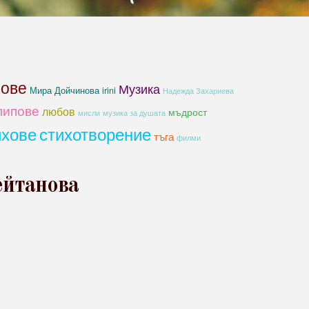
хове
Музика
Мира Дойчинова irini
Надежда Захариева
липове
любов
мъдрост
мисли
музика за душата
ихове
стихотворение
тъга
филми
ейтанова