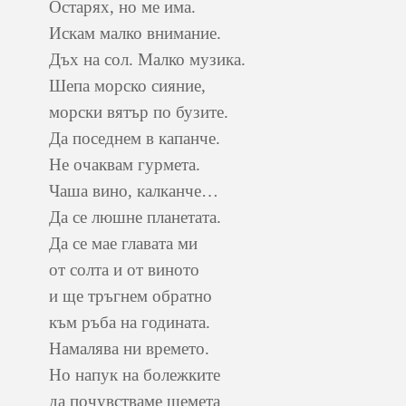
Остарях, но ме има.
Искам малко внимание.
Дъх на сол. Малко музика.
Шепа морско сияние,
морски вятър по бузите.
Да поседнем в капанче.
Не очаквам гурмета.
Чаша вино, калканче…
Да се люшне планетата.
Да се мае главата ми
от солта и от виното
и ще тръгнем обратно
към ръба на годината.
Намалява ни времето.
Но напук на болежките
да почувстваме шемета