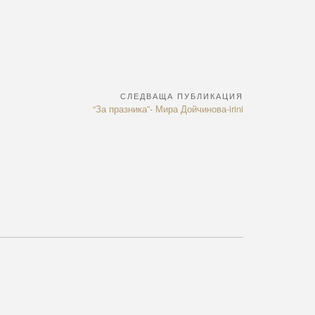
СЛЕДВАЩА ПУБЛИКАЦИЯ
Next
“За празника”- Мира Дойчинова-irini
Article: