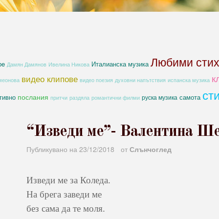
Любими сти
be
Италианска музика
Дамян Дамянов
Ивелина Никова
к
видео клипове
духовни напътствия
меонова
видео поезия
испанска музика
ст
послания
тивно
самота
руска музика
романтични филми
притчи
раздяла
“Изведи ме”- Валентина Ш
Публикувано на
23/12/2018
от
Слънчоглед
Изведи ме за Коледа.
На брега заведи ме
без сама да те моля.