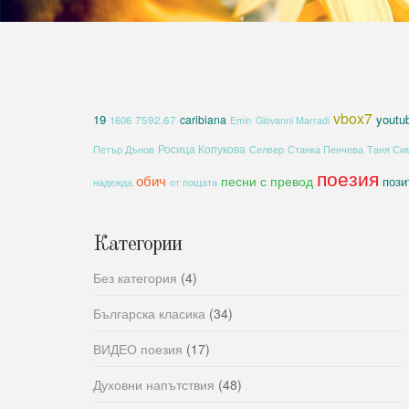
vbox7
19
youtu
caribiana
1606
7592.67
Emin
Giovanni Marradi
Росица Копукова
Петър Дънов
Селвер
Станка Пенчева
Таня Си
поезия
обич
песни с превод
пози
надежда
от пощата
Категории
Без категория
(4)
Българска класика
(34)
ВИДЕО поезия
(17)
Духовни напътствия
(48)