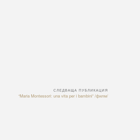
СЛЕДВАЩА ПУБЛИКАЦИЯ
Next
“Maria Montessori: una vita per i bambini” /филм/
Article: