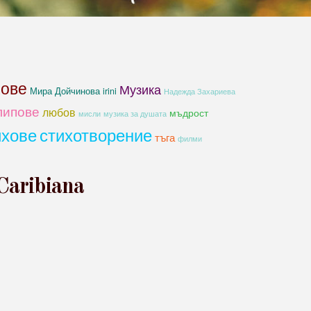
хове
Музика
Мира Дойчинова irini
Надежда Захариева
липове
любов
мъдрост
мисли
музика за душата
ихове
стихотворение
тъга
филми
aribiana