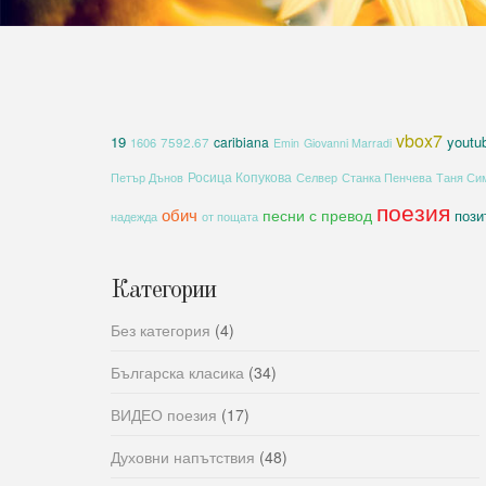
vbox7
19
youtu
caribiana
1606
7592.67
Emin
Giovanni Marradi
Росица Копукова
Петър Дънов
Селвер
Станка Пенчева
Таня Си
поезия
обич
песни с превод
пози
надежда
от пощата
Категории
Без категория
(4)
Българска класика
(34)
ВИДЕО поезия
(17)
Духовни напътствия
(48)