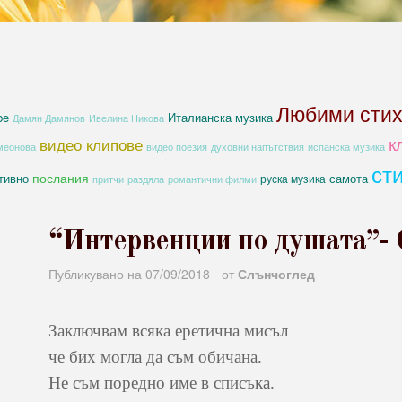
Любими сти
be
Италианска музика
Дамян Дамянов
Ивелина Никова
к
видео клипове
духовни напътствия
меонова
видео поезия
испанска музика
ст
послания
тивно
самота
руска музика
романтични филми
притчи
раздяла
“Интервенции по душата”- C
Публикувано на
07/09/2018
от
Слънчоглед
Заключвам всяка еретична мисъл
че бих могла да съм обичана.
Не съм поредно име в списъка.