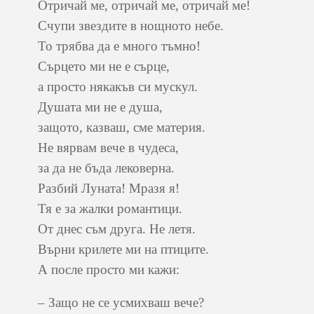
Отричай ме, отричай ме, отричай ме!
Счупи звездите в нощното небе.
То трябва да е много тъмно!
Сърцето ми не е сърце,
а просто някакъв си мускул.
Душата ми не е душа,
защото, казваш, сме материя.
Не вярвам вече в чудеса,
за да не бъда лековерна.
Разбий Луната! Мразя я!
Тя е за жалки романтици.
От днес съм друга. Не летя.
Върни крилете ми на птиците.
А после просто ми кажи:
– Защо не се усмихваш вече?