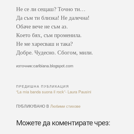
Не се ли сещаш? Точно ти…
Да съм ти близка! Не далечна!
Обаче вече не съм аз.
Което бях, съм променила.
Не ме харесваш и така?
Добре. Чудесно. Сбогом, мили.
източник:caribiana.blogspot.com
ПРЕДИШНА ПУБЛИКАЦИЯ
Навигация
Previous
“La mia banda suona il rock”- Laura Pausini
Article:
ПУБЛИКУВАНО В
Любими стихове
Можете да коментирате чрез: