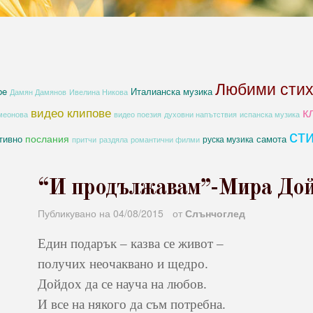
Любими сти
be
Италианска музика
Дамян Дамянов
Ивелина Никова
к
видео клипове
духовни напътствия
меонова
видео поезия
испанска музика
ст
послания
тивно
самота
руска музика
романтични филми
притчи
раздяла
“И продължавам”-Мира Дойч
Публикувано на
04/08/2015
от
Слънчоглед
Един подарък – казва се живот –
получих неочаквано и щедро.
Дойдох да се науча на любов.
И все на някого да съм потребна.