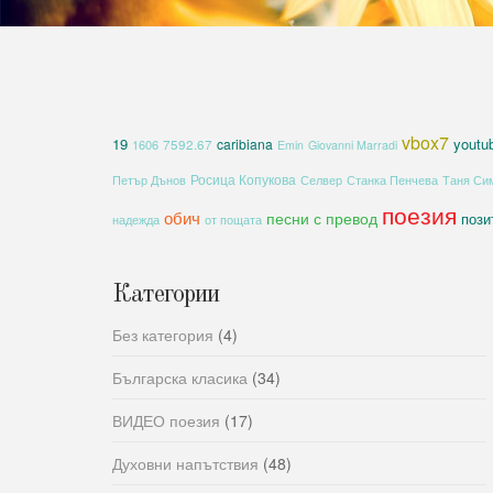
vbox7
19
youtu
caribiana
1606
7592.67
Emin
Giovanni Marradi
Росица Копукова
Петър Дънов
Селвер
Станка Пенчева
Таня Си
поезия
обич
песни с превод
пози
надежда
от пощата
Категории
Без категория
(4)
Българска класика
(34)
ВИДЕО поезия
(17)
Духовни напътствия
(48)