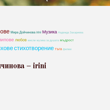
хове
Музика
Мира Дойчинова irini
Надежда Захариева
липове
любов
мъдрост
мисли
музика за душата
ихове
стихотворение
тъга
филми
инова – irini