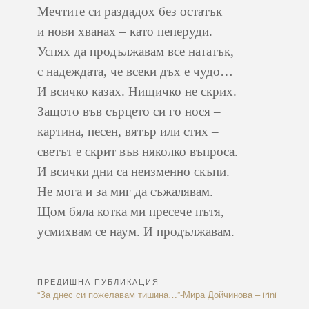
Мечтите си раздадох без остатък
и нови хванах – като пеперуди.
Успях да продължавам все нататък,
с надеждата, че всеки дъх е чудо…
И всичко казах. Нищичко не скрих.
Защото във сърцето си го нося –
картина, песен, вятър или стих –
светът е скрит във няколко въпроса.
И всички дни са неизменно скъпи.
Не мога и за миг да съжалявам.
Щом бяла котка ми пресече пътя,
усмихвам се наум. И продължавам.
ПРЕДИШНА ПУБЛИКАЦИЯ
Навигация
Previous
“За днес си пожелавам тишина…”-Мира Дойчинова – irini
Article: