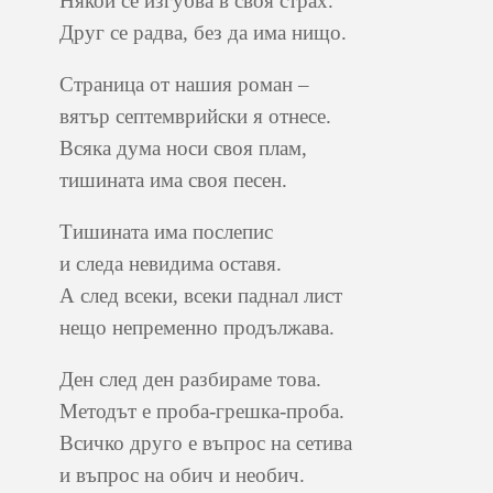
Някой се изгубва в своя страх.
Друг се радва, без да има нищо.
Страница от нашия роман –
вятър септемврийски я отнесе.
Всяка дума носи своя плам,
тишината има своя песен.
Тишината има послепис
и следа невидима оставя.
А след всеки, всеки паднал лист
нещо непременно продължава.
Ден след ден разбираме това.
Методът е проба-грешка-проба.
Всичко друго е въпрос на сетива
и въпрос на обич и необич.