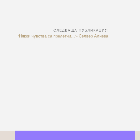
СЛЕДВАЩА ПУБЛИКАЦИЯ
Next
“Някои чувства са прелетни…”- Селвер Алиева
Article: