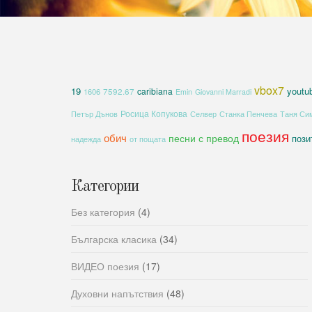
vbox7
19
youtu
caribiana
1606
7592.67
Emin
Giovanni Marradi
Росица Копукова
Петър Дънов
Селвер
Станка Пенчева
Таня Си
поезия
обич
песни с превод
пози
надежда
от пощата
Категории
Без категория
(4)
Българска класика
(34)
ВИДЕО поезия
(17)
Духовни напътствия
(48)