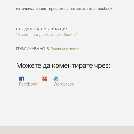
източник:личният профил на авторката във facebook
ПРЕДИШНА ПУБЛИКАЦИЯ
Навигация
Previous
“Мисля,че и двамата сме били…”
Article:
ПУБЛИКУВАНО В
Любими стихове
Можете да коментирате чрез:
Facebook
Wordpress