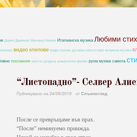
Любими сти
be
Италианска музика
Дамян Дамянов
Ивелина Никова
к
видео клипове
духовни напътствия
меонова
видео поезия
испанска музика
ст
послания
тивно
самота
руска музика
романтични филми
притчи
раздяла
“Листопадно”- Селвер Алие
Публикувано на
24/09/2019
от
Слънчоглед
После се превръщаме във прах.
“После” неминуемо приижда.