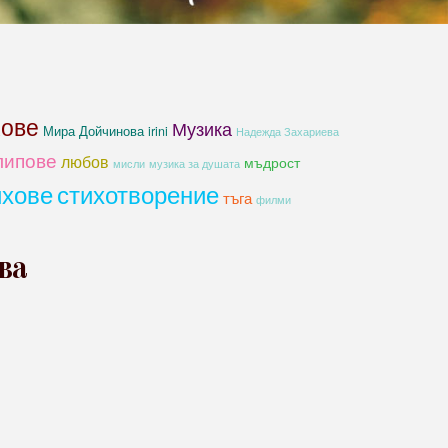
хове
Музика
Мира Дойчинова irini
Надежда Захариева
липове
любов
мъдрост
мисли
музика за душата
ихове
стихотворение
тъга
филми
ва