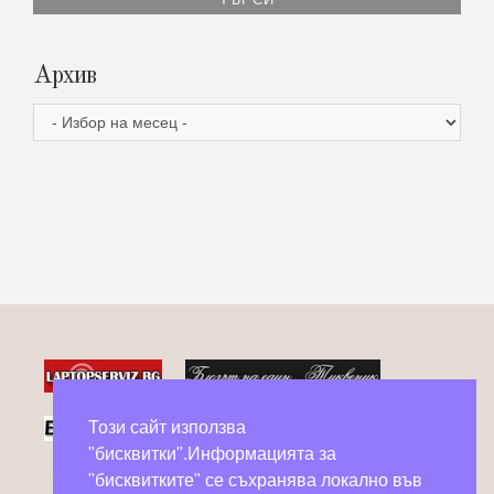
Архив
Архив
Този сайт използва
"бисквитки".Информацията за
Фейсбук групи в помощ на бездомни животни
"бисквитките" се съхранява локално във