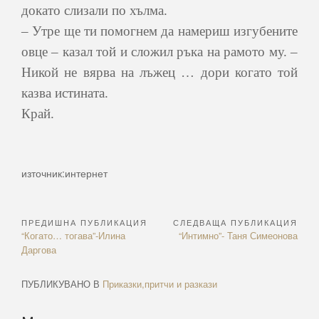
докато слизали по хълма.
– Утре ще ти помогнем да намериш изгубените
овце – казал той и сложил ръка на рамото му. –
Никой не вярва на лъжец … дори когато той
казва истината.
Край.
източник:интернет
ПРЕДИШНА ПУБЛИКАЦИЯ
СЛЕДВАЩА ПУБЛИКАЦИЯ
Навигация
Previous
Next
“Когато… тогава”-Илина
“Интимно”- Таня Симеонова
Article:
Article:
Даргова
ПУБЛИКУВАНО В
Приказки,притчи и разкази