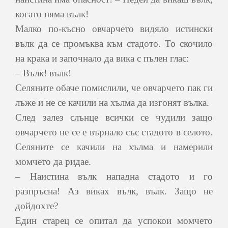
когато няма вълк!
Малко по-късно овчарчето видяло истински
вълк да се промъква към стадото. То скочило
на крака и започнало да вика с пълен глас:
– Вълк! вълк!
Селяните обаче помислили, че овчарчето пак ги
лъже и не се качили на хълма да изгонят вълка.
След залез слънце всички се чудили защо
овчарчето не се е върнало със стадото в селото.
Селяните се качили на хълма и намерили
момчето да ридае.
– Наистина вълк нападна стадото и го
разпръсна! Аз виках вълк, вълк. Защо не
дойдохте?
Един старец се опитал да успокои момчето