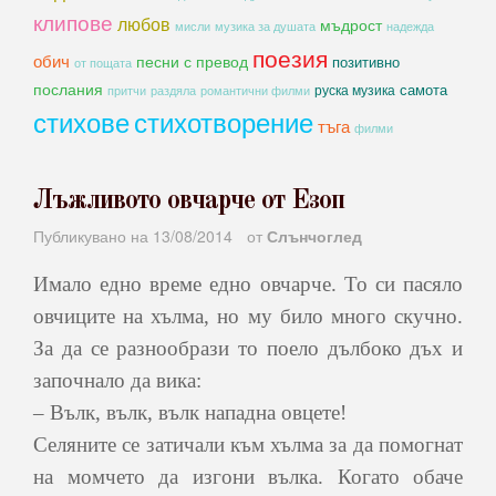
клипове
любов
мъдрост
мисли
музика за душата
надежда
поезия
обич
песни с превод
позитивно
от пощата
послания
самота
руска музика
романтични филми
притчи
раздяла
стихове
стихотворение
тъга
филми
Лъжливото овчарче от Езоп
Публикувано на
13/08/2014
от
Слънчоглед
Имало едно време едно овчарче. То си пасяло
овчиците на хълма, но му било много скучно.
За да се разнообрази то поело дълбоко дъх и
започнало да вика:
– Вълк, вълк, вълк нападна овцете!
Селяните се затичали към хълма за да помогнат
на момчето да изгони вълка. Когато обаче