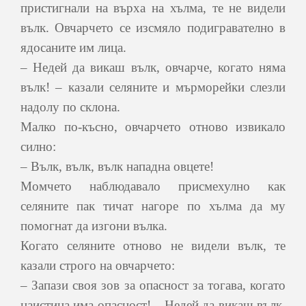
пристигнали на върха на хълма, те не видели
вълк. Овчарчето се изсмяло подигравателно в
ядосаните им лица.
– Недей да викаш вълк, овчарче, когато няма
вълк! – казали селяните и мърморейки слезли
надолу по склона.
Малко по-късно, овчарчето отново извикало
силно:
– Вълк, вълк, вълк нападна овцете!
Момчето наблюдавало присмехулно как
селяните пак тичат нагоре по хълма да му
помогнат да изгони вълка.
Когато селяните отново не видели вълк, те
казали строго на овчарчето:
– Запази своя зов за опасност за тогава, когато
наистина има опасност! – Недей да викаш вълк,