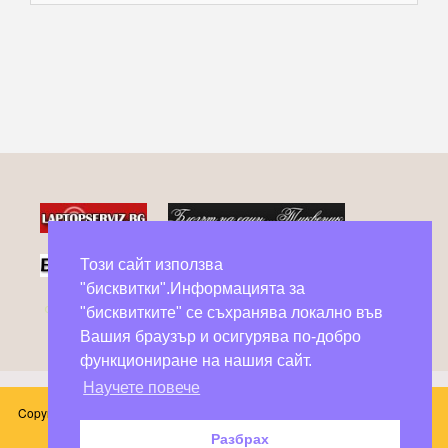
Този сайт използва
"бисквитки".Информацията за
Фейсбук групи в помощ на бездомни животни
"бисквитките" се съхранява локално във
Вашия браузър и осигурява по-добро
функциониране на нашия сайт.
Научете повече
Copyright © 2026 Блог Слънчоглед. Всички произведения, публикувани в
този сайт принадлежат на техните автори.
Разбрах