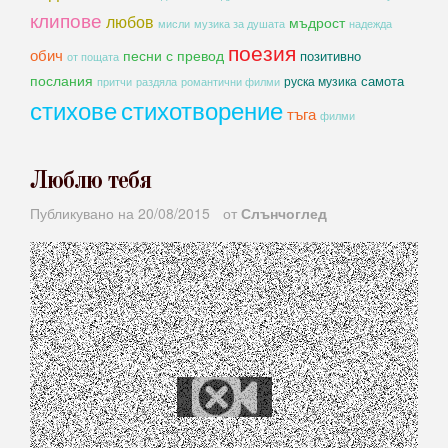
клипове
любов
мъдрост
мисли
музика за душата
надежда
поезия
обич
песни с превод
позитивно
от пощата
послания
самота
руска музика
романтични филми
притчи
раздяла
стихове
стихотворение
тъга
филми
Люблю тебя
Публикувано на
20/08/2015
от
Слънчоглед