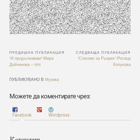
ПРЕДИШНА ПУБЛИКАЦИЯ
СЛЕДВАЩА ПУБЛИКАЦИЯ
Навигация
Previous
Next
“И продължавам”-Мира
“Стихове за Рьорих”-Росица
Article:
Article:
Дойчинова – irini
Копукова
ПУБЛИКУВАНО В
Музика
Можете да коментирате чрез:
Facebook
Wordpress