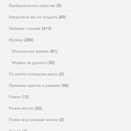
Изобразително изкуство
(5)
Изпратено ми по пощата
(80)
Любими стихове
(613)
Музика
(266)
Италианска музика
(81)
Музика за душата
(35)
От моята готварска книга
(2)
Приказки,притчи и разкази
(48)
Разни
(13)
Разни мисли
(20)
Разни мои рошави мисли
(2)
Хумор
(4)