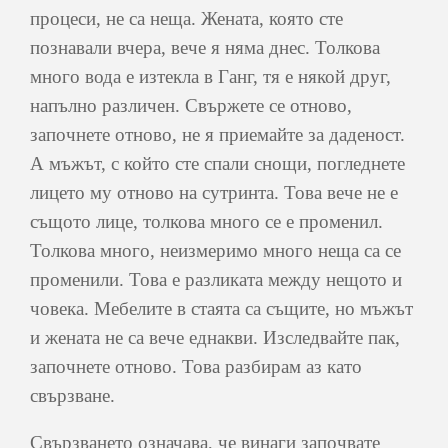
процеси, не са неща. Жената, която сте
познавали вчера, вече я няма днес. Толкова
много вода е изтекла в Ганг, тя е някой друг,
напълно различен. Свържете се отново,
започнете отново, не я приемайте за даденост.
А мъжът, с който сте спали снощи, погледнете
лицето му отново на сутринта. Това вече не е
същото лице, толкова много се е променил.
Толкова много, неизмеримо много неща са се
променили. Това е разликата между нещото и
човека. Мебелите в стаята са същите, но мъжът
и жената не са вече еднакви. Изследвайте пак,
започнете отново. Това разбирам аз като
свързване.
Свързването означава, че винаги започвате