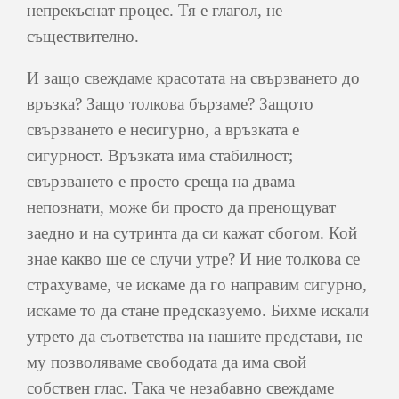
непрекъснат процес. Тя е глагол, не
съществително.
И защо свеждаме красотата на свързването до
връзка? Защо толкова бързаме? Защото
свързването е несигурно, а връзката е
сигурност. Връзката има стабилност;
свързването е просто среща на двама
непознати, може би просто да пренощуват
заедно и на сутринта да си кажат сбогом. Кой
знае какво ще се случи утре? И ние толкова се
страхуваме, че искаме да го направим сигурно,
искаме то да стане предсказуемо. Бихме искали
утрето да съответства на нашите представи, не
му позволяваме свободата да има свой
собствен глас. Така че незабавно свеждаме