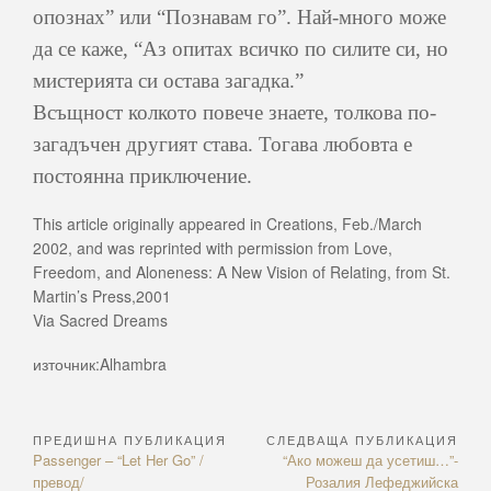
опознах” или “Познавам го”. Най-много може
да се каже, “Аз опитах всичко по силите си, но
мистерията си остава загадка.”
Всъщност колкото повече знаете, толкова по-
загадъчен другият става. Тогава любовта е
постоянна приключение.
This article originally appeared in Creations, Feb./March
2002, and was reprinted with permission from Love,
Freedom, and Aloneness: A New Vision of Relating, from St.
Martin’s Press,2001
Via Sacred Dreams
източник:Alhambra
ПРЕДИШНА ПУБЛИКАЦИЯ
СЛЕДВАЩА ПУБЛИКАЦИЯ
Навигация
Previous
Next
Passenger – “Let Her Go” /
“Ако можеш да усетиш…”-
Article:
Article:
превод/
Розалия Лефеджийска