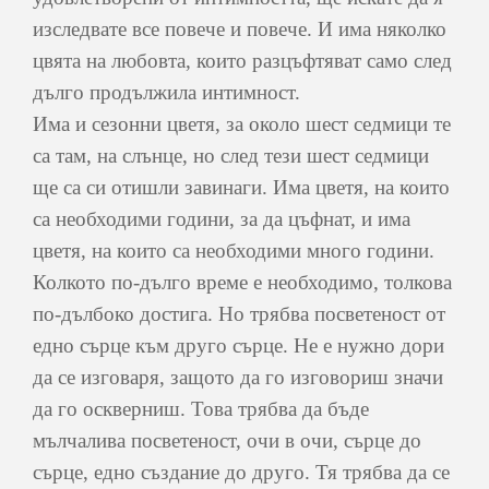
изследвате все повече и повече. И има няколко
цвята на любовта, които разцъфтяват само след
дълго продължила интимност.
Има и сезонни цветя, за около шест седмици те
са там, на слънце, но след тези шест седмици
ще са си отишли завинаги. Има цветя, на които
са необходими години, за да цъфнат, и има
цветя, на които са необходими много години.
Колкото по-дълго време е необходимо, толкова
по-дълбоко достига. Но трябва посветеност от
едно сърце към друго сърце. Не е нужно дори
да се изговаря, защото да го изговориш значи
да го оскверниш. Това трябва да бъде
мълчалива посветеност, очи в очи, сърце до
сърце, едно създание до друго. Тя трябва да се