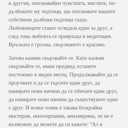
в другия, опознавайки чувствата, мислите, по-
дълбоките му подтици, ще опознавате вашите
собствени дълбоки подтици също.
Любовниците стават огледала един за друг, а
след това любовта се превръща в медитация.
Връзката е грозна, свързването е красиво.
Затова казвам свързвайте се. Като казвам
свързвайте се, имам предвид останете
постоянно в меден месец. Продължавайте да се
проучвате и да се търсите един друг, да
намирате нови начини да се обичате един друг,
да намирате нови начини да съществувате един
с друг. И всеки човек е такава безкрайна
мистерия, неизчерпаема, неизмерима, че не е
възможно да можете да си кажете: “Аз я