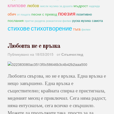
клипове
любов
мъдрост
мисли
музика за душата
надежда
поезия
обич
песни с превод
позитивно
от пощата
послания
самота
руска музика
романтични филми
притчи
раздяла
стихове
стихотворение
тъга
филми
Любовта не е връзка
Публикувано на
18/03/2015
от
Слънчоглед
Любовта свързва, но не е връзка. Една връзка е
нещо завършено. Една връзка е
съществително; крайната спирка е пристигнала,
меденият месец е приключил. Сега няма радост,
няма ентусиазъм, сега всичко е свършило.
Можете да продължите така, просто за да