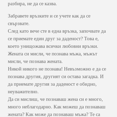
разбира, не да се казва.
Забравете връзките и се учете как да се
свързвате.
След като вече сте в една връзка, започвате да
се приемате един друг за даденост? Това е,
което унищожава всички любовни връзки.
Жената си мисли, че познава мъжа, мъжът
мисли, че познава жената.
Никой никого не познава! Невъзможно е да се
познава другия, другият си остава загадка. И
да приемате другия за даденост е обидно,
неуважително.
Да си мислиш, че познаваш жена си е много,
много неблагодарно. Как можеш да познаваш
жената? Как може да познаваш мъжа? Те са