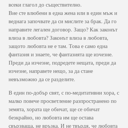
всеки глагол до съществително.
Вие сте влюбени в една жена или в един мъж и
веднага започвате да си мислите за брак. Да го
направите легален договор. Защо? Как законът
влиза в любовта? Законът влиза в любовта,
защото любовта не е там. Това е само една
фантазия и знаете, че фантазията ще изчезне.
Преди да изчезне, подредете нещата, преди да
изчезне, направете нещо, за да стане
невъзможно да се разделите.
В един по-добър свят, с по-медитативни хора, с
малко повече просветление разпространено по
земята, хората ще обичат, ще се обичат
безкрайно, но любовта им ще остава
свързваща, не връзка. И не твърдя, че любовта