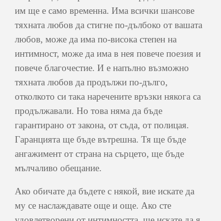
им ще е само временна. Има всички шансове
тяхната любов да стигне по-дълбоко от вашата
любов, може да има по-висока степен на
интимност, може да има в нея повече поезия и
повече благочестие. И е напълно възможно
тяхната любов да продължи по-дълго,
отколкото си така наречените връзки някога са
продължавали. Но това няма да бъде
гарантирано от закона, от съда, от полицая.
Гаранцията ще бъде вътрешна. Тя ще бъде
ангажимент от страна на сърцето, ще бъде
мълчаливо обещание.
Ако обичате да бъдете с някой, вие искате да
му се наслаждавате още и още. Ако сте
удовлетворени от интимността, ще искате да я