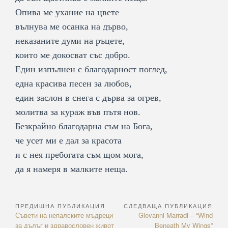
Опива ме ухание на цвете
вълнува ме осанка на дърво,
неказаните думи на ръцете,
които ме докосват със добро.
Един изпълнен с благодарност поглед,
една красива песен за любов,
един заслон в снега с дърва за огрев,
молитва за кураж във пътя нов.
Безкрайно благодарна съм на Бога,
че усет ми е дал за красота
и с нея пребогата съм щом мога,
да я намеря в малките неща.
ПРЕДИШНА ПУБЛИКАЦИЯ
СЛЕДВАЩА ПУБЛИКАЦИЯ
Навигация
Previous
Next
Съвети на непалските мъдреци
Giovanni Marradi – “Wind
Article:
Article:
за дълъг и здравословен живот
Beneath My Wings”