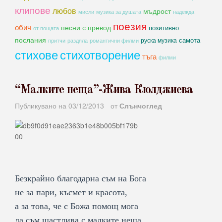
клипове
любов
мъдрост
мисли
музика за душата
надежда
поезия
обич
песни с превод
позитивно
от пощата
послания
самота
руска музика
романтични филми
притчи
раздяла
стихове
стихотворение
тъга
филми
“Малките неща”-Жива Кюлджиева
Публикувано на
03/12/2013
от
Слънчоглед
Безкрайно благодарна съм на Бога
не за пари, късмет и красота,
а за това, че с Божа помощ мога
да съм щастлива с малките неща.