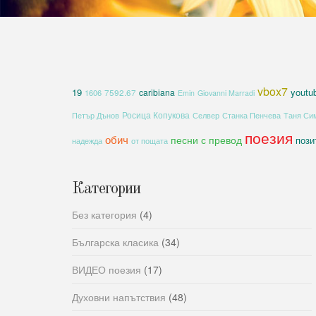
vbox7
19
youtu
caribiana
1606
7592.67
Emin
Giovanni Marradi
Росица Копукова
Петър Дънов
Селвер
Станка Пенчева
Таня Си
поезия
обич
песни с превод
пози
надежда
от пощата
Категории
Без категория
(4)
Българска класика
(34)
ВИДЕО поезия
(17)
Духовни напътствия
(48)