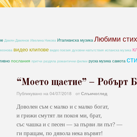
Любими сти
be
Италианска музика
Дамян Дамянов
Ивелина Никова
к
видео клипове
духовни напътствия
меонова
видео поезия
испанска музика
ст
послания
тивно
самота
руска музика
романтични филми
притчи
раздяла
“Моето щастие” – Робърт 
Публикувано на
04/07/2018
от
Слънчоглед
Доволен съм с малко и с малко богат,
и грижи смутят ли покоя ми, брат,
със чашка и с песен — за първи ли път? —
ги пращам, по дявола нека вървят!