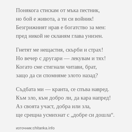
Понякога стискам от мъка пестник,
но бой е живота, а ти си войник!
Безгрижният нрав е богатство за мен:
пред никой не скланям глава унизен.
Гнетят ме нещастия, скърби и страх!
Но вечер с другари — лекувам и тях!
Когато сме стигнали читави, брат,
защо да си спомняме злото назад?
Съдбата ми — кранта, се спъва навред.
Към зло, към добро ли, да кара напред!
Аз своята участ, добра или зла,
ще срещна усмихнат с „добре си дошла“.
източник:chitanka.info