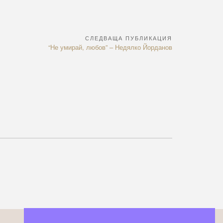
СЛЕДВАЩА ПУБЛИКАЦИЯ
Next
“Не умирай, любов” – Недялко Йорданов
Article: