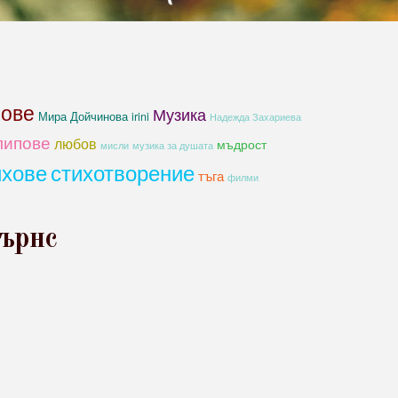
хове
Музика
Мира Дойчинова irini
Надежда Захариева
липове
любов
мъдрост
мисли
музика за душата
ихове
стихотворение
тъга
филми
Бърнс