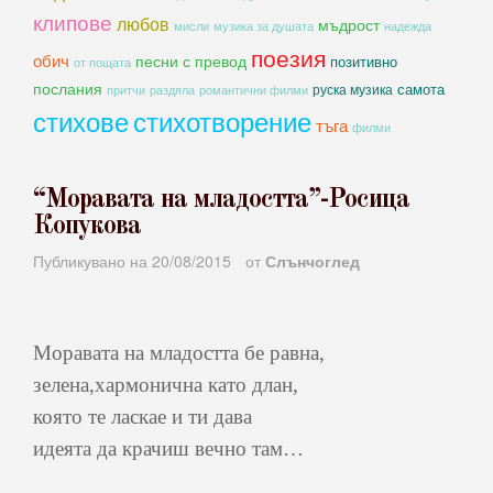
клипове
любов
мъдрост
мисли
музика за душата
надежда
поезия
обич
песни с превод
позитивно
от пощата
послания
самота
руска музика
романтични филми
притчи
раздяла
стихове
стихотворение
тъга
филми
“Моравата на младостта”-Росица
Копукова
Публикувано на
20/08/2015
от
Слънчоглед
Моравата на младостта бе равна,
зелена,хармонична като длан,
която те ласкае и ти дава
идеята да крачиш вечно там…