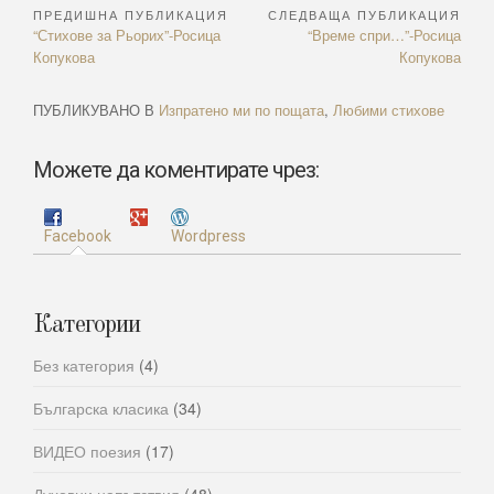
ПРЕДИШНА ПУБЛИКАЦИЯ
СЛЕДВАЩА ПУБЛИКАЦИЯ
Навигация
Previous
Next
“Стихове за Рьорих”-Росица
“Време спри…”-Росица
Article:
Article:
Копукова
Копукова
ПУБЛИКУВАНО В
Изпратено ми по пощата
,
Любими стихове
Можете да коментирате чрез:
Facebook
Wordpress
Категории
Без категория
(4)
Българска класика
(34)
ВИДЕО поезия
(17)
Духовни напътствия
(48)