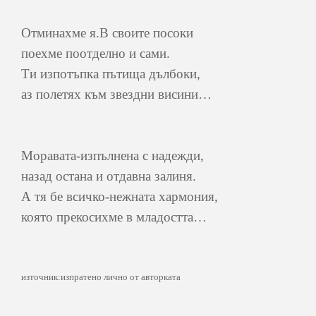
Отминахме я.В своите посоки
поехме поотделно и сами.
Ти изпотъпка пътища дълбоки,
аз полетях към звездни висини…
Моравата-изпълнена с надежди,
назад остана и отдавна залиня.
А тя бе всичко-нежната хармония,
която прекосихме в младостта…
източник:изпратено лично от авторката