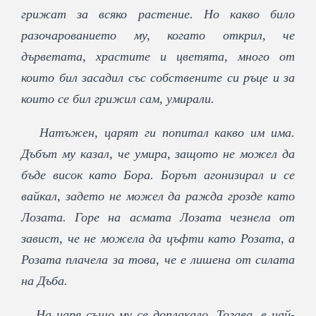
грижат за всяко растение. Но какво било
разочарованието му, когато открил, че
дърветата, храстите и цветята, много от
които бил засадил със собствените си ръце и за
които се бил грижил сам, умирали.
Натъжен, царят ги попитал какво им има.
Дъбът му казал, че умира, защото не можел да
бъде висок като Бора. Борът агонизирал и се
вайкал, задето не можел да ражда грозде като
Лозата. Горе на асмата Лозата чезнела от
завист, че не можела да цъфти като Розата, а
Розата плачела за това, че е лишена от силата
на Дъба.
На царя също му се доплакало. Тогава, в най-