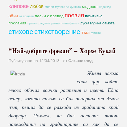
клипове
любов
мъдрост
мисли
музика за душата
надежда
поезия
обич
песни с превод
позитивно
от пощата
послания
самота
руска музика
романтични филми
притчи
раздяла
стихове
стихотворение
тъга
филми
“Най-добрите фрезии” – Хорхе Букай
Публикувано на
12/04/2013
от
Слънчоглед
Живял някога
един цар, който
много обичал всички растения и цветя. Една
вечер, когато тъкмо се бил завърнал от дълъг
път, решил да се разходи из градината край
двореца. Помнел, че бил оставил точни
нареждания на градинарите си как да се