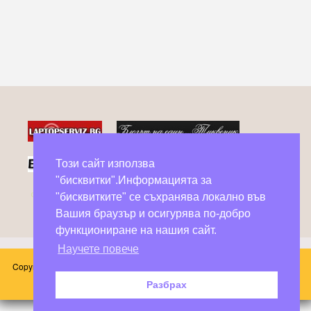
Този сайт използва
"бисквитки".Информацията за
Фейсбук групи в помощ на бездомни животни
"бисквитките" се съхранява локално във
Вашия браузър и осигурява по-добро
функциониране на нашия сайт.
Научете повече
Copyright © 2026 Блог Слънчоглед. Всички произведения, публикувани в
този сайт принадлежат на техните автори.
Разбрах