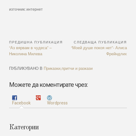
източник: интернет
ПРЕДИШНА ПУБЛИКАЦИЯ
СЛЕДВАЩА ПУБЛИКАЦИЯ
Навигация
Previous
Next
“Аз вярвам в чудеса” –
“Моей душе покоя нет”- Алиса
Article:
Article:
Николина Милева
Фрейндлих
ПУБЛИКУВАНО В
Приказки,притчи и разкази
Можете да коментирате чрез:
Facebook
Wordpress
Категории