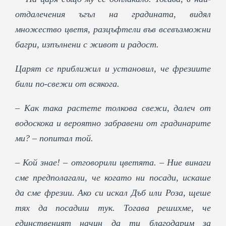
отдалечения ъгъл на градината, видял
множество цветя, разцъфтели във всевъзможни
багри, изпълнени с живот и радост.
Царят се приближил и установил, че фрезиите
били по-свежи от всякога.
– Как така растете толкова свежи, далеч от
водоскока и вероятно забравени от градинарите
ми? – попитал той.
– Кой знае! – отговорили цветята. – Ние винаги
сме предполагали, че когато ни посади, искаше
да сме фрезии. Ако си искал Дъб или Роза, щеше
тях да посадиш тук. Тогава решихме, че
единственият начин да ти благодарим за