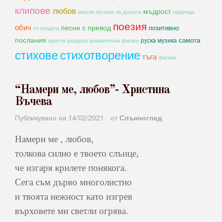
клипове
любов
мъдрост
мисли
музика за душата
надежда
поезия
обич
песни с превод
позитивно
от пощата
послания
самота
руска музика
романтични филми
притчи
раздяла
стихове
стихотворение
тъга
филми
“Намери ме, любов”- Христина
Въчева
Публикувано на
14/02/2021
от
Слънчоглед
Намери ме , любов,
толкова силно е твоето слънце,
че изгаря крилете понякога.
Сега съм дърво многолистно
и твоята нежност като изгрев
върховете ми светли огрява.