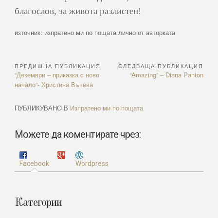
благослов, за живота разлистен!
източник: изпратено ми по пощата лично от авторката
ПРЕДИШНА ПУБЛИКАЦИЯ
СЛЕДВАЩА ПУБЛИКАЦИЯ
Навигация
Previous
Next
“Декември – приказка с ново
“Amazing” – Diana Panton
Article:
Article:
начало”- Христина Въчева
ПУБЛИКУВАНО В
Изпратено ми по пощата
Можете да коментирате чрез:
Facebook
Wordpress
Категории