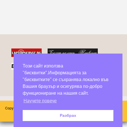
Този сайт използва
"бисквитки".Информацията за
Фейсбук групи в помощ на бездомни животни
"бисквитките" се съхранява локално във
Вашия браузър и осигурява по-добро
функциониране на нашия сайт.
Научете повече
Copyright © 2026 Блог Слънчоглед. Всички произведения, публикувани в
този сайт принадлежат на техните автори.
Разбрах