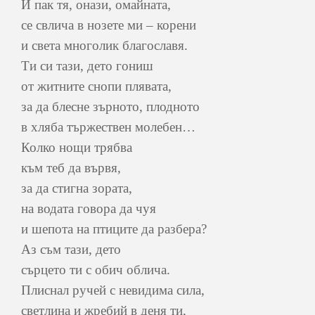
И пак тя, онази, омайната,
се свлича в нозете ми – корени
и света многолик благославя.
Ти си тази, дето гониш
от житните снопи плявата,
за да блесне зърното, плодното
в хляба тържествен молебен…
Колко нощи трябва
към теб да вървя,
за да стигна зората,
на водата говора да чуя
и шепота на птиците да разбера?
Аз съм тази, дето
сърцето ти с обич облича.
Плиснал ручей с невидима сила,
светлина и жребий в деня ти,