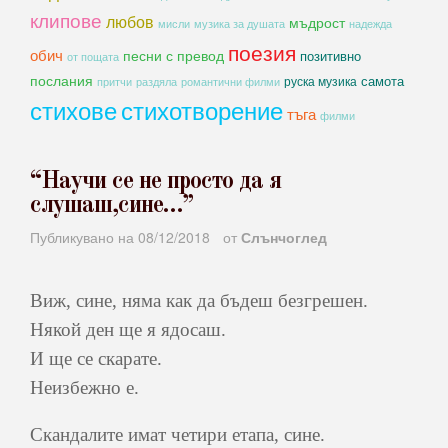
клипове
любов
мъдрост
мисли
музика за душата
надежда
поезия
обич
песни с превод
позитивно
от пощата
послания
самота
руска музика
романтични филми
притчи
раздяла
стихове
стихотворение
тъга
филми
“Научи се не просто да я
слушаш,сине…”
Публикувано на
08/12/2018
от
Слънчоглед
Виж, сине, няма как да бъдеш безгрешен.
Някой ден ще я ядосаш.
И ще се скарате.
Неизбежно е.
Скандалите имат четири етапа, сине.