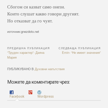
Сбогом си казват само онези.
Които слушат какво говори другият.
Но отказват да го чуят.
източник:gnezdoto.net
ПРЕДИШНА ПУБЛИКАЦИЯ
СЛЕДВАЩА ПУБЛИКАЦИЯ
Навигация
Previous
Next
“Труден характер”- Даяна
Emin- “Не имеет значения”
Article:
Article:
Мария
ПУБЛИКУВАНО В
Духовни напътствия
Можете да коментирате чрез:
Facebook
Wordpress