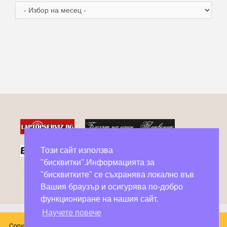
Архив
Този сайт използва
"бисквитки".Информацията за
Фейсбук групи в помощ на бездомни животни
"бисквитките" се съхранява локално във
Вашия браузър и осигурява по-добро
функциониране на нашия сайт.
Научете повече
Copyright © 2026 Блог Слънчоглед. Всички произведения, публикувани в