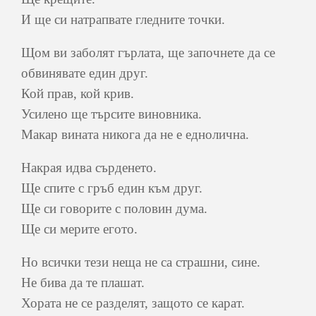
И ще си натрапвате гледните точки.
Щом ви заболят гърлата, ще започнете да се
обвинявате един друг.
Кой прав, кой крив.
Усилено ще търсите виновника.
Макар вината никога да не е еднолична.
Накрая идва сърденето.
Ще спите с гръб един към друг.
Ще си говорите с половин дума.
Ще си мерите егото.
Но всички тези неща не са страшни, сине.
Не бива да те плашат.
Хората не се разделят, защото се карат.