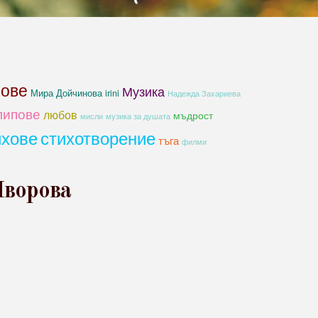
хове
Музика
Мира Дойчинова irini
Надежда Захариева
липове
любов
мъдрост
мисли
музика за душата
ихове
стихотворение
тъга
филми
Яворова