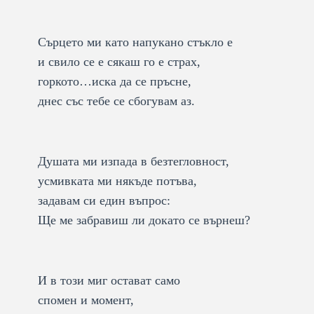
Сърцето ми като напукано стъкло е
и свило се е сякаш го е страх,
горкото…иска да се пръсне,
днес със тебе се сбогувам аз.
Душата ми изпада в безтегловност,
усмивката ми някъде потъва,
задавам си един въпрос:
Ще ме забравиш ли докато се върнеш?
И в този миг остават само
спомен и момент,