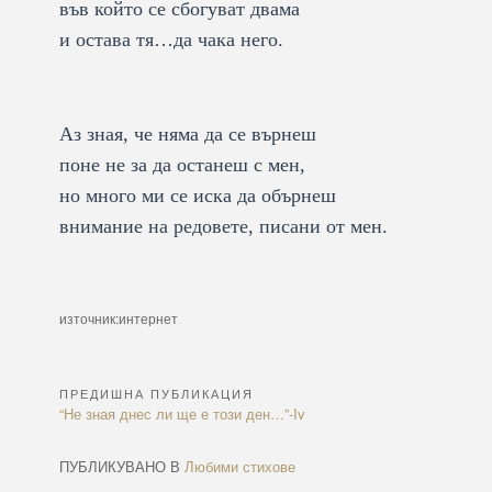
във който се сбогуват двама
и остава тя…да чака него.
Аз зная, че няма да се върнеш
поне не за да останеш с мен,
но много ми се иска да обърнеш
внимание на редовете, писани от мен.
източник:интернет
ПРЕДИШНА ПУБЛИКАЦИЯ
Навигация
Previous
“Не зная днес ли ще е този ден…”-Iv
Article:
ПУБЛИКУВАНО В
Любими стихове