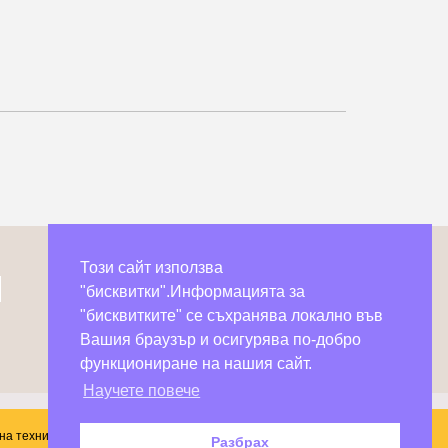
Този сайт използва
"бисквитки".Информацията за
"бисквитките" се съхранява локално във
Вашия браузър и осигурява по-добро
функциониране на нашия сайт.
Научете повече
на техните автори.
Разбрах