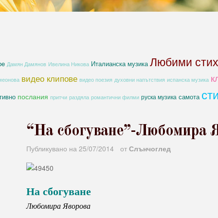
Любими сти
be
Италианска музика
Дамян Дамянов
Ивелина Никова
к
видео клипове
духовни напътствия
меонова
видео поезия
испанска музика
ст
послания
тивно
самота
руска музика
романтични филми
притчи
раздяла
“На сбогуване”-Любомира 
Публикувано на
25/07/2014
от
Слънчоглед
На сбогуване
Любомира Яворова