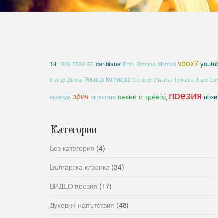
vbox7
19
youtu
caribiana
1606
7592.67
Emin
Giovanni Marradi
Росица Копукова
Петър Дънов
Селвер
Станка Пенчева
Таня Си
поезия
обич
песни с превод
пози
надежда
от пощата
Категории
Без категория
(4)
Българска класика
(34)
ВИДЕО поезия
(17)
Духовни напътствия
(48)