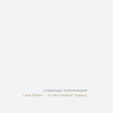
СЛЕДВАЩА ПУБЛИКАЦИЯ
Next
Laura Pausini – “It’s Not Goodbye” /превод/
Article: