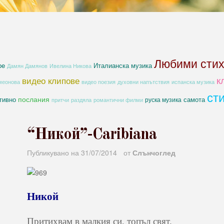
Любими сти
be
Италианска музика
Дамян Дамянов
Ивелина Никова
к
видео клипове
духовни напътствия
меонова
видео поезия
испанска музика
ст
послания
тивно
самота
руска музика
романтични филми
притчи
раздяла
“Никой”-Caribiana
Публикувано на
31/07/2014
от
Слънчоглед
Никой
Притихвам в малкия си, топъл свят.