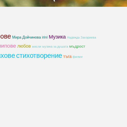
хове
Музика
Мира Дойчинова irini
Надежда Захариева
липове
любов
мъдрост
мисли
музика за душата
ихове
стихотворение
тъга
филми