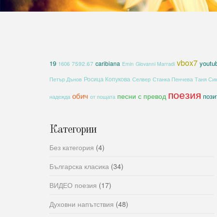
vbox7
19
youtu
caribiana
1606
7592.67
Emin
Giovanni Marradi
Росица Копукова
Петър Дънов
Селвер
Станка Пенчева
Таня Си
поезия
обич
песни с превод
пози
надежда
от пощата
Категории
Без категория
(4)
Българска класика
(34)
ВИДЕО поезия
(17)
Духовни напътствия
(48)