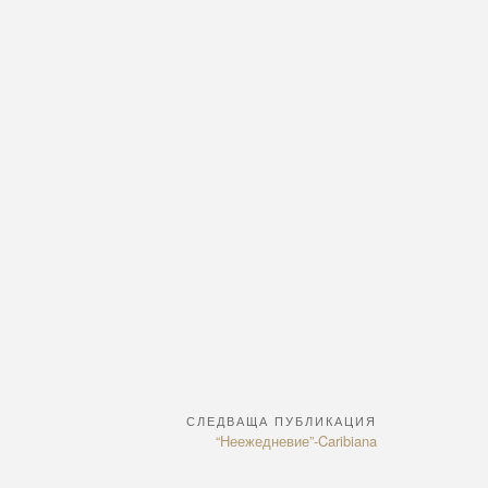
СЛЕДВАЩА ПУБЛИКАЦИЯ
Next
“Неежедневие”-Caribiana
Article: