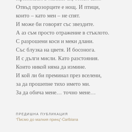
Отвъд прозорците е нощ. И птици,
които – като мен – не спят.
И може би говорят със звездите.
А аз съм просто отражение в стъклото.
С разрошени коси и меки длани.
Със блузка на цветя. И босонога.
И с дълги мисли. Като разстояния.
Които никой няма да измине.
И кой ли би преминал през вселени,
за да прошепне тихо името ми.
За да обича мене… точно мене…
ПРЕДИШНА ПУБЛИКАЦИЯ
Навигация
Previous
“Писмо до малкия принц”-Caribiana
Article: