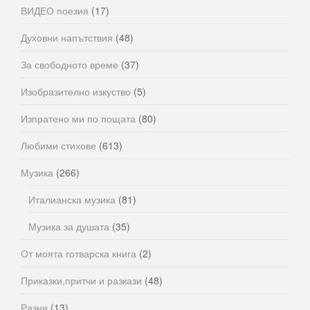
ВИДЕО поезия
(17)
Духовни напътствия
(48)
За свободното време
(37)
Изобразително изкуство
(5)
Изпратено ми по пощата
(80)
Любими стихове
(613)
Музика
(266)
Италианска музика
(81)
Музика за душата
(35)
От моята готварска книга
(2)
Приказки,притчи и разкази
(48)
Разни
(13)