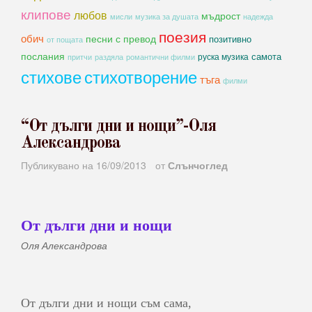
клипове
любов
мъдрост
мисли
музика за душата
надежда
поезия
обич
песни с превод
позитивно
от пощата
послания
самота
руска музика
романтични филми
притчи
раздяла
стихове
стихотворение
тъга
филми
“От дълги дни и нощи”-Оля
Александрова
Публикувано на
16/09/2013
от
Слънчоглед
От дълги дни и нощи
Оля Александрова
От дълги дни и нощи съм сама,