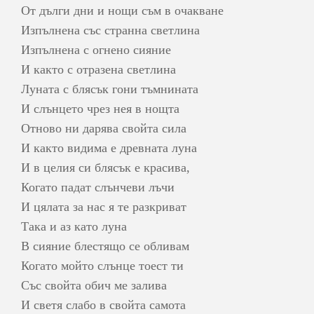
От дълги дни и нощи съм в очакване
Изпълнена със странна светлина
Изпълнена с огнено сияние
И както с отразена светлина
Луната с блясък гони тъмнината
И слънцето чрез нея в нощта
Отново ни дарява свойта сила
И както видима е древната луна
И в целия си блясък е красива,
Когато падат слънчеви лъчи
И цялата за нас я те разкриват
Така и аз като луна
В сияние блестящо се обливам
Когато мойто слънце тоест ти
Със свойта обич ме залива
И светя слабо в свойта самота