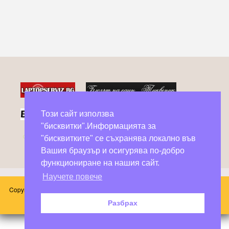
Този сайт използва
"бисквитки".Информацията за
Фейсбук групи в помощ на бездомни животни
"бисквитките" се съхранява локално във
Вашия браузър и осигурява по-добро
функциониране на нашия сайт.
Научете повече
Copyright © 2026 Блог Слънчоглед. Всички произведения, публикувани в
този сайт принадлежат на техните автори.
Разбрах