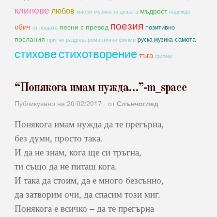
клипове
любов
мъдрост
мисли
музика за душата
надежда
поезия
обич
песни с превод
позитивно
от пощата
послания
самота
руска музика
романтични филми
притчи
раздяла
стихове
стихотворение
тъга
филми
“Понякога имам нужда…”-m_space
Публикувано на
20/02/2017
от
Слънчоглед
Понякога имам нужда да те прегърна,
без думи, просто така.
И да не знам, кога ще си тръгна,
ти също да не питаш кога.
И така да стоим, да е много безсънно,
да затворим очи, да спасим този миг.
Понякога е всичко – да те прегърна