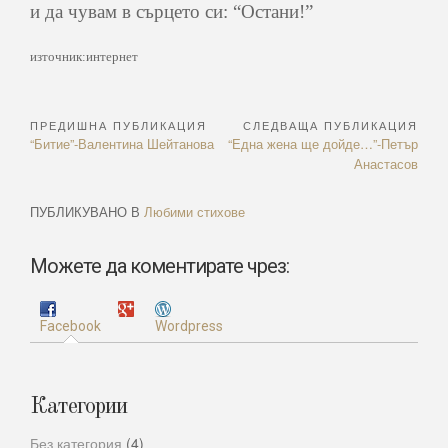
и да чувам в сърцето си: “Остани!”
източник:интернет
ПРЕДИШНА ПУБЛИКАЦИЯ
СЛЕДВАЩА ПУБЛИКАЦИЯ
Навигация
Previous
Next
“Битие”-Валентина Шейтанова
“Една жена ще дойде…”-Петър
Article:
Article:
Анастасов
ПУБЛИКУВАНО В
Любими стихове
Можете да коментирате чрез:
Facebook
Wordpress
Категории
Без категория
(4)