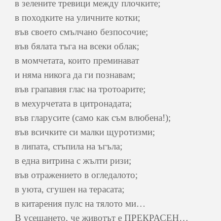
в зелените тревици между плочките;
в походките на уличните котки;
във своето смълчано безпосочие;
във бялата тъга на всеки облак;
в момчетата, които преминават
и няма никога да ги познавам;
във грапавия глас на тротоарите;
в мехурчетата в цитронадата;
във гларусите (само как съм влюбена!);
във всичките си малки щуротизми;
в липата, стъпила на ъгъла;
в една витрина с жълти ризи;
във отражението в огледалото;
в уюта, сгушен на терасата;
в китарения пулс на тялото ми…
В усещането, че животът е ПРЕКРАСЕН…