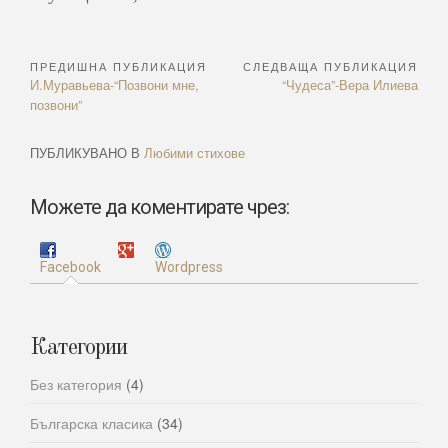
ПРЕДИШНА ПУБЛИКАЦИЯ
СЛЕДВАЩА ПУБЛИКАЦИЯ
Навигация
Previous
Next
И.Муравьева-“Позвони мне,
“Чудеса”-Вера Илиева
Article:
Article:
позвони”
ПУБЛИКУВАНО В
Любими стихове
Можете да коментирате чрез:
Facebook
Wordpress
Категории
Без категория
(4)
Българска класика
(34)