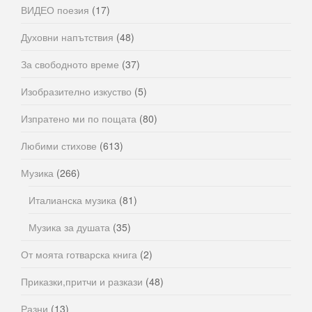
ВИДЕО поезия
(17)
Духовни напътствия
(48)
За свободното време
(37)
Изобразително изкуство
(5)
Изпратено ми по пощата
(80)
Любими стихове
(613)
Музика
(266)
Италианска музика
(81)
Музика за душата
(35)
От моята готварска книга
(2)
Приказки,притчи и разкази
(48)
Разни
(13)