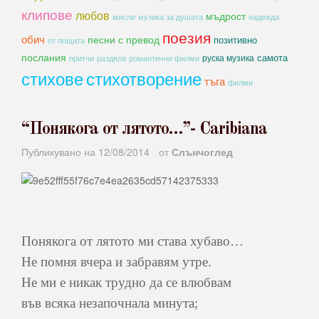
клипове
любов
мъдрост
мисли
музика за душата
надежда
поезия
обич
песни с превод
позитивно
от пощата
послания
самота
руска музика
романтични филми
притчи
раздяла
стихове
стихотворение
тъга
филми
“Понякога от лятото…”- Caribiana
Публикувано на
12/08/2014
от
Слънчоглед
Понякога от лятото ми става хубаво…
Не помня вчера и забравям утре.
Не ми е никак трудно да се влюбвам
във всяка незапочнала минута;