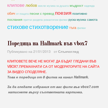
клипове
любов
мъдрост
мисли
музика за душата
надежда
поезия
обич
песни с превод
позитивно
от пощата
послания
самота
руска музика
романтични филми
притчи
раздяла
стихове
стихотворение
тъга
филми
Поредица на Hallmark във vbox7
Публикувано на
21/01/2013
от
Слънчоглед
КЛИПОВЕТЕ ВЕЧЕ НЕ МОГАТ ДА БЪДАТ ГЛЕДАНИ ВЪВ
VBOX7.ПРЕМАХНАТИ СА ОТ МОДЕРАТОРИТЕ НА САЙТА
ЗА ВИДЕО СПОДЕЛЯНЕ.
Това е поредица от 8 филма на канал Hallmark.
За да гледате избрания от вас филм във vbox7.com
натиснете върху съответната картинка.