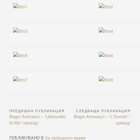
ПРЕДИШНА ПУБЛИКАЦИЯ
СЛЕДВАЩА ПУБЛИКАЦИЯ
Навигация
Previous
Next
Biagio Antonacci – “Liberandoti
Biagio Antonacci – “L’ Evento” /
Article:
Article:
Di Me” /превод/
превод/
ПУБЛИКУВАНО В
За свободното време