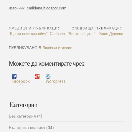
източник: caribiana.blogspot.com
ПРЕДИШНА ПУБЛИКАЦИЯ
СЛЕДВАЩА ПУБЛИКАЦИЯ
Навигация
Previous
Next
“Ще си поискам обич”- Caribana
“Всяко нещо…” – Ваня Душева
Article:
Article:
ПУБЛИКУВАНО В
Любими стихове
Можете да коментирате чрез:
Facebook
Wordpress
Категории
Без категория
(4)
Българска класика
(34)