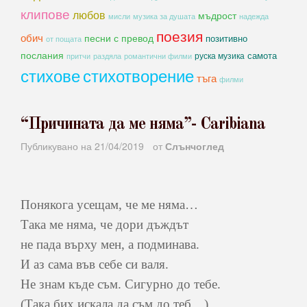
клипове
любов
мъдрост
мисли
музика за душата
надежда
поезия
обич
песни с превод
позитивно
от пощата
послания
самота
руска музика
романтични филми
притчи
раздяла
стихове
стихотворение
тъга
филми
“Причината да ме няма”- Caribiana
Публикувано на
21/04/2019
от
Слънчоглед
Понякога усещам, че ме няма…
Така ме няма, че дори дъждът
не пада върху мен, а подминава.
И аз сама във себе си валя.
Не знам къде съм. Сигурно до тебе.
(Така бих искала да съм до теб…)