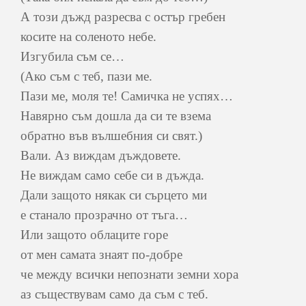
А този дъжд разресва с остър гребен
косите на соленото небе.
Изгубила съм се…
(Ако съм с теб, пази ме.
Пази ме, моля те! Самичка не успях…
Навярно съм дошла да си те взема
обратно във вълшебния си свят.)
Вали. Аз виждам дъждовете.
Не виждам само себе си в дъжда.
Дали защото някак си сърцето ми
е станало прозрачно от тъга…
Или защото облаците горе
от мен самата знаят по-добре
че между всички непознати земни хора
аз съществувам само да съм с теб.