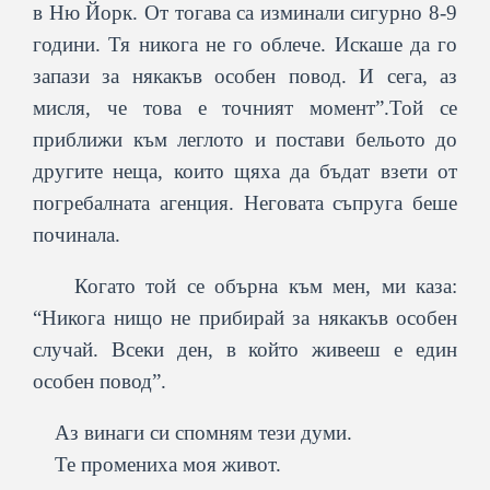
в Ню Йорк. От тогава са изминали сигурно 8-9
години. Тя никога не го облече. Искаше да го
запази за някакъв особен повод. И сега, аз
мисля, че това е точният момент”.Той се
приближи към леглото и постави бельото до
другите неща, които щяха да бъдат взети от
погребалната агенция. Неговата съпруга беше
починала.
Когато той се обърна към мен, ми каза:
“Никога нищо не прибирай за някакъв особен
случай. Всеки ден, в който живееш е един
особен повод”.
Аз винаги си спомням тези думи.
Те промениха моя живот.