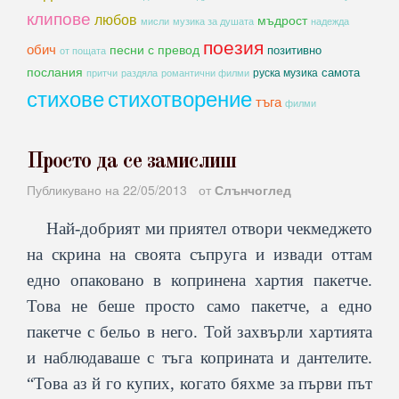
клипове
любов
мъдрост
мисли
музика за душата
надежда
поезия
обич
песни с превод
позитивно
от пощата
послания
самота
руска музика
романтични филми
притчи
раздяла
стихове
стихотворение
тъга
филми
Просто да се замислиш
Публикувано на
22/05/2013
от
Слънчоглед
Най-добрият ми приятел отвори чекмеджето
на скрина на своята съпруга и извади оттам
едно опаковано в копринена хартия пакетче.
Това не беше просто само пакетче, а едно
пакетче с бельо в него. Той захвърли хартията
и наблюдаваше с тъга коприната и дантелите.
“Това аз й го купих, когато бяхме за първи път