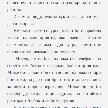
съществуват за мен и съм ги изхвърлил от моя
речник.
Искам да видя нещата тук и сега, да ги чуя,
да ги направя.
Не съм съвсем сигурен, какво би направила
жената на моя приятел, ако знаеше, че утре
вече няма да я има- едно утре, което ние
всички доста лекомислено очакваме.
Мисля, че тя би звъннала по телефона на
своето семейство и на някои близки приятели.
Може би аз също бих позвънил на някои стари
приятели, за да се сдобря с тях и да се извиня
за някои стари пререкания. Може би тя би
искала да отиде още веднъж на китайски
ресторант /нейната любима кухня/.
Ето някои малки неизвършени неща, които