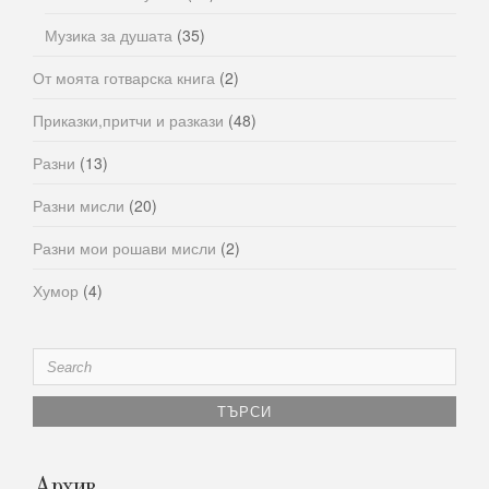
Музика за душата
(35)
От моята готварска книга
(2)
Приказки,притчи и разкази
(48)
Разни
(13)
Разни мисли
(20)
Разни мои рошави мисли
(2)
Хумор
(4)
Search
for:
Архив