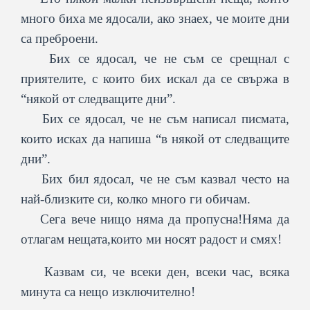
много биха ме ядосали, ако знаех, че моите дни
са преброени.
Бих се ядосал, че не съм се срещнал с
приятелите, с които бих искал да се свържа в
“някой от следващите дни”.
Бих се ядосал, че не съм написал писмата,
които исках да напиша “в някой от следващите
дни”.
Бих бил ядосал, че не съм казвал често на
най-близките си, колко много ги обичам.
Сега вече нищо няма да пропусна!Няма да
отлагам нещата,които ми носят радост и смях!
Казвам си, че всеки ден, всеки час, всяка
минута са нещо изключително!