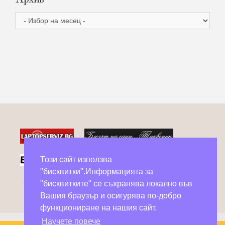
Архив
Този сайт използва
"бисквитки".Информацията за
Фейсбук групи в помощ на бездомни животни
"бисквитките" се съхранява локално във
Вашия браузър и осигурява по-добро
функциониране на нашия сайт.
Научете повече