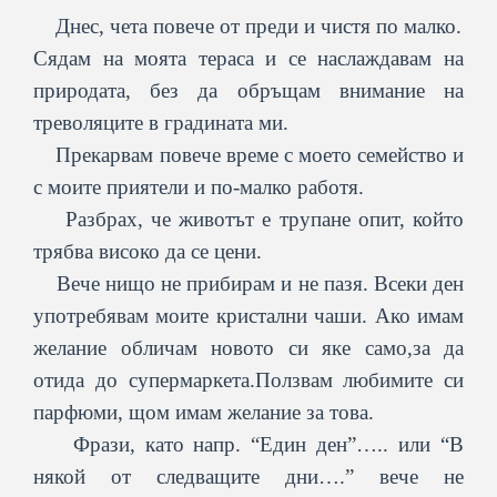
Днес, чета повече от преди и чистя по малко.
Сядам на моята тераса и се наслаждавам на
природата, без да обръщам внимание на
треволяците в градината ми.
Прекарвам повече време с моето семейство и
с моите приятели и по-малко работя.
Разбрах, че животът е трупане опит, който
трябва високо да се цени.
Вече нищо не прибирам и не пазя. Всеки ден
употребявам моите кристални чаши. Ако имам
желание обличам новото си яке само,за да
отида до супермаркета.Ползвам любимите си
парфюми, щом имам желание за това.
Фрази, като напр. “Един ден”….. или “В
някой от следващите дни….” вече не