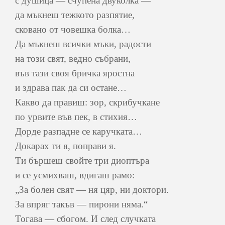
с душица — счупена двуколка —
да мъкнеш тежкото разпятие,
сковано от човешка болка…
Да мъкнеш всички мъки, радости
на този свят, ведно събрани,
във тази своя бричка яростна
и здрава пак да си остане…
Какво да правиш: зор, скрибучкане
по урвите във пек, в стихия…
Дорде разпадне се каручката…
Докарах ти я, поправи я.
Ти бършеш свойте три диоптъра
и се усмихваш, вдигаш рамо:
„За болен свят — ня цяр, ни доктори.
За впряг такъв — пирони няма.“
Тогава — сбогом. И след случката