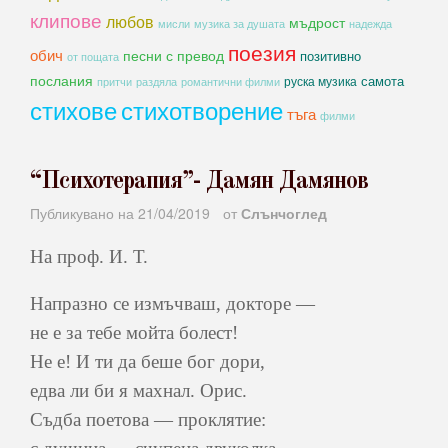
клипове
любов
мъдрост
мисли
музика за душата
надежда
поезия
обич
песни с превод
позитивно
от пощата
послания
самота
руска музика
романтични филми
притчи
раздяла
стихове
стихотворение
тъга
филми
“Психотерапия”- Дамян Дамянов
Публикувано на
21/04/2019
от
Слънчоглед
На проф. И. Т.
Напразно се измъчваш, докторе —
не е за тебе мойта болест!
Не е! И ти да беше бог дори,
едва ли би я махнал. Орис.
Съдба поетова — проклятие: