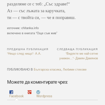
разделяме се с теб: „Със здраве!“
Аз — със лъжата за каручката,
ти — с твойта си, — че я поправяш.
източник: chitanka.info
включено в книгата “Още съм жив”
ПРЕДИШНА ПУБЛИКАЦИЯ
СЛЕДВАЩА ПУБЛИКАЦИЯ
Навигация
Previous
Next
“Нещо след нищо”- А.А.
“Видяхте ме най-сетне
Article:
Article:
унижен…”- Дамян Дамянов
ПУБЛИКУВАНО В
Българска класика
,
Любими стихове
Можете да коментирате чрез:
Facebook
Wordpress