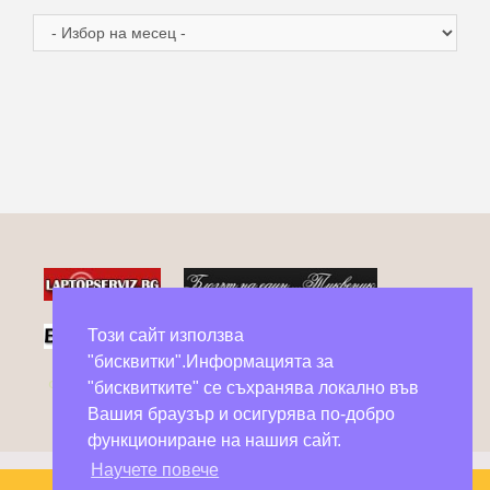
Архив
Този сайт използва
"бисквитки".Информацията за
Фейсбук групи в помощ на бездомни животни
"бисквитките" се съхранява локално във
Вашия браузър и осигурява по-добро
функциониране на нашия сайт.
Научете повече