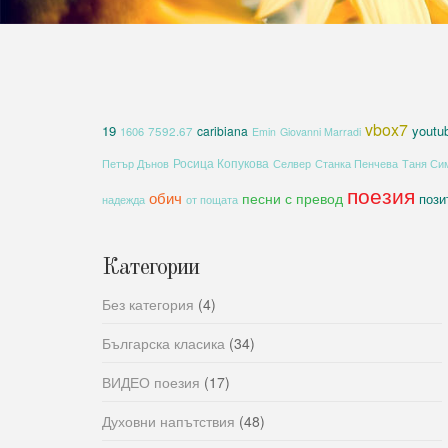
vbox7
19
youtu
caribiana
1606
7592.67
Emin
Giovanni Marradi
Росица Копукова
Петър Дънов
Селвер
Станка Пенчева
Таня Си
поезия
обич
песни с превод
пози
надежда
от пощата
Категории
Без категория
(4)
Българска класика
(34)
ВИДЕО поезия
(17)
Духовни напътствия
(48)