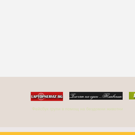
Фейсбук групи в помощ на бездомни животни