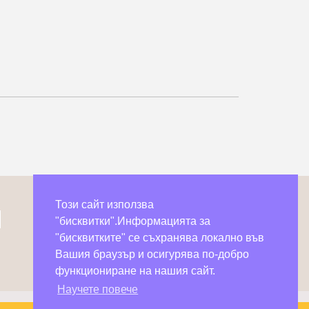
Този сайт използва
"бисквитки".Информацията за
"бисквитките" се съхранява локално във
Вашия браузър и осигурява по-добро
функциониране на нашия сайт.
Научете повече