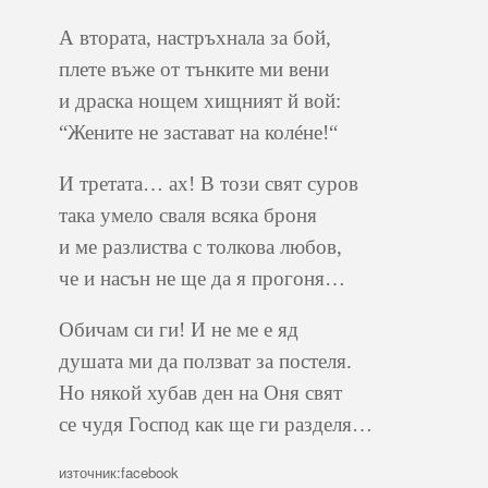
А втората, настръхнала за бой,
плете въже от тънките ми вени
и драска нощем хищният й вой:
“Жените не застават на колéне!“
И третата… ах! В този свят суров
така умело сваля всяка броня
и ме разлиства с толкова любов,
че и насън не ще да я прогоня…
Обичам си ги! И не ме е яд
душата ми да ползват за постеля.
Но някой хубав ден на Оня свят
се чудя Господ как ще ги разделя…
източник:facebook