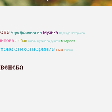
хове
Музика
Мира Дойчинова irini
Надежда Захариева
липове
любов
мъдрост
мисли
музика за душата
ихове
стихотворение
тъга
филми
венска