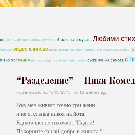
Любими сти
be
Италианска музика
Дамян Дамянов
Ивелина Никова
к
видео клипове
духовни напътствия
меонова
видео поезия
испанска музика
ст
послания
тивно
самота
руска музика
романтични филми
притчи
раздяла
“Разделение” – Ники Комед
Публикувано на
16/05/2013
от
Слънчоглед
Във мен живеят точно три жени
и не отстъпва никоя на йота.
Едната шепне тихичко: “Падни!
Покорните са най-добре в живота.”