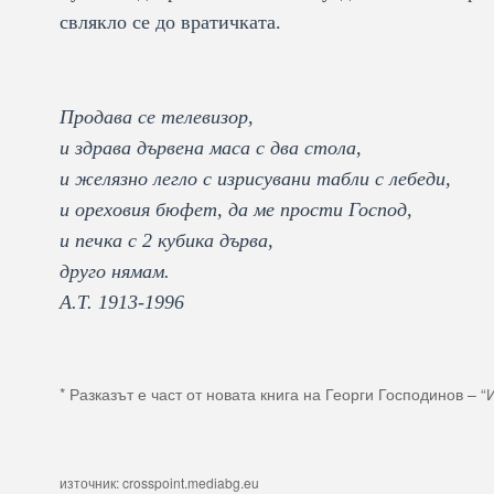
свлякло се до вратичката.
Продава се телевизор,
и здрава дървена маса с два стола,
и желязно легло с изрисувани табли с лебеди,
и ореховия бюфет, да ме прости Господ,
и печка с 2 кубика дърва,
друго нямам.
А.Т. 1913-1996
* Разказът е част от новата книга на Георги Господинов – “
източник: crosspoint.mediabg.eu