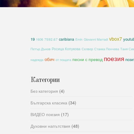
vbox7
19
youtu
caribiana
1606
7592.67
Emin
Giovanni Marradi
Росица Копукова
Петър Дънов
Селвер
Станка Пенчева
Таня Си
поезия
обич
песни с превод
пози
надежда
от пощата
Категории
Без категория
(4)
Българска класика
(34)
ВИДЕО поезия
(17)
Духовни напътствия
(48)