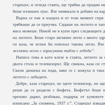
старецът, и огледа стаята, ще трябва да продам о
беше излишен лукс. Взе химикала и добави на ка
Върна се пак в къщата и от този момент спря д
трябваше да се приучва. Сядаше на леглото и хап
маса можеше. Никой не я купи през следващите д
на леглото. Беше старо желязно легло с много зд
си каза, че всеки би поискал такова легло. Вз
желязно легло с изрисувани табли с лебеди”
.
Написа това и като влезе в стаята, леглото за 
двата стола и телевизорът. Ще свикна, каза си ст
Свали дюшека на пода, зави се с кожуха и така
леглото с лебедите.
Добре, каза старецът, не щете телевизор, не щ
реши да се раздели с бюфета. Бюфетът беше н
орехово дърво, резбован, подарък от кумовете
изписано „За споменъ, 1937 г.”. Старецът извад