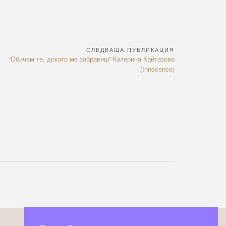
СЛЕДВАЩА ПУБЛИКАЦИЯ
Next
“Обичам те, докато ме забравяш”-Катерина Кайтазова
Article:
(Innocence)