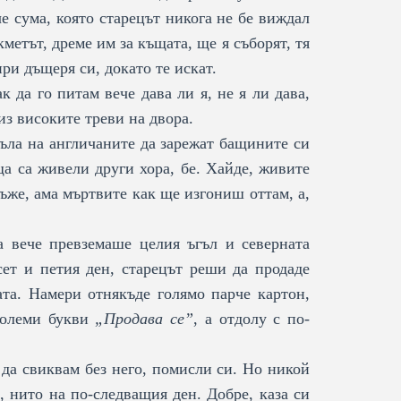
е сума, която старецът никога не бе виждал
кметът, дреме им за къщата, ще я съборят, тя
при дъщеря си, докато те искат.
 да го питам вече дава ли я, не я ли дава,
из високите треви на двора.
ъла на англичаните да зарежат бащините си
ща са живели други хора, бе. Хайде, живите
ъже, ама мъртвите как ще изгониш оттам, а,
а вече превземаше целия ъгъл и северната
есет и петия ден, старецът реши да продаде
та. Намери отнякъде голямо парче картон,
 големи букви
„Продава се”
, а отдолу с по-
да свиквам без него, помисли си. Но никой
, нито на по-следващия ден. Добре, каза си