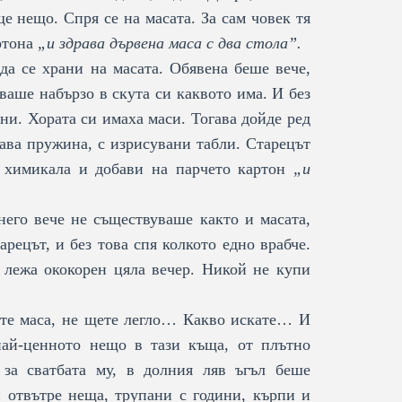
ще нещо. Спря се на масата. За сам човек тя
ртона
„и здрава дървена маса с два стола”.
а се храни на масата. Обявена беше вече,
ваше набързо в скута си каквото има. И без
ни. Хората си имаха маси. Тогава дойде ред
рава пружина, с изрисувани табли. Старецът
е химикала и добави на парчето картон
„и
него вече не съществуваше както и масата,
арецът, и без това спя колкото едно врабче.
 лежа ококорен цяла вечер. Никой не купи
ете маса, не щете легло… Какво искате… И
ай-ценното нещо в тази къща, от плътно
 за сватбата му, в долния ляв ъгъл беше
и отвътре неща, трупани с години, кърпи и