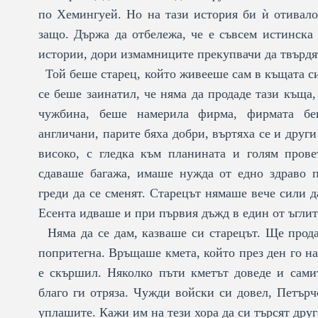
по Хемингуей. Но на тази история би ѝ отивало 
защо. Държа да отбележа, че е съвсем истинска
истории, дори измамниците прекупвачи да твърдят
Той беше старец, който живееше сам в къщата си 
се беше заинатил, че няма да продаде тази къща
чужбина, беше намерила фирма, фирмата бе
англичани, парите бяха добри, въртяха се и друг
високо, с гледка към планината и голям прове
сдаваше багажа, имаше нужда от едно здраво п
греди да се сменят. Старецът нямаше вече сили д
Есента идваше и при първия дъжд в един от ъглите
Няма да се дам, казваше си старецът. Ще прода
попритегна. Връщаше кмета, който през ден го н
е скършил. Няколко пъти кметът доведе и самит
благо ги отряза. Чужди войски си довел, Петърч
уплашите. Кажи им на тези хора да си търсят друг