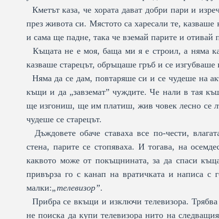
Кметът каза, че хората дават добри пари и изреч
през живота си. Мястото са харесали те, казваше 
и сама ще падне, така че вземай парите и отивай 
Къщата не е моя, баща ми я е строил, а няма как
казваше старецът, обръщаше гръб и се изгубваше 
Няма да се дам, повтаряше си и се чудеше на ак
къщи и да „завземат” чуждите. Че нали в тая къ
ще изгониш, ще им платиш, жив човек лесно се л
чудеше се старецът.
Дъждовете обаче ставаха все по-чести, влагат
стена, парите се стопяваха. И тогава, на осемд
каквото може от покъщнината, за да спаси къща
привърза го с канап на вратичката и написа с
малки:
„телевизор”
.
Прибра се вкъщи и изключи телевизора. Трябва 
не поиска да купи телевизора нито на следващия