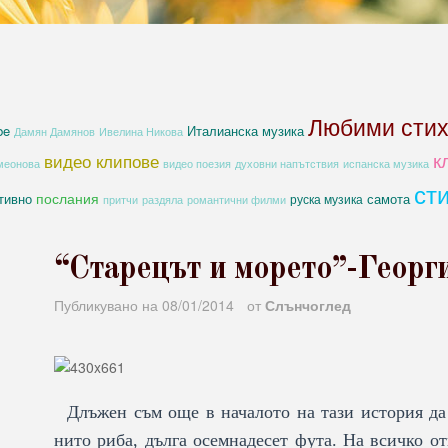
Любими сти
be
Италианска музика
Дамян Дамянов
Ивелина Никова
к
видео клипове
духовни напътствия
меонова
видео поезия
испанска музика
ст
послания
тивно
самота
руска музика
романтични филми
притчи
раздяла
“Старецът и морето”-Георг
Публикувано на
08/01/2014
от
Слънчоглед
Длъжен съм още в началото на тази история да 
нито риба, дълга осемнадесет фута. На всичко от