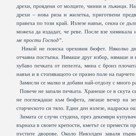
дрехи, проядени от молците, чинии и лъжици. На
дрехи – нова риза и жилетка, приготвени предв
правеха по този край. Излезе навън, секна се дъл
можеха да издадат, че реве. После взе химикала
ме прости Господ”
.
Никой не поиска ореховия бюфет. Няколко дни
отчаяна постъпка. Нямаше друг избор, нямаше и 
хубаво печката от пепелта, мина с бронз плочат
навън и в стопяващото се празно поле на парчето
Замисли се малко и добави най-отдолу с много р
Повече не запали печката. Хранеше се в скута си
не поглеждаше към бюфета, лягаше вечер на зе
старческото си тяло. Един ден излезе, надраска о
Зимата се случи студена, през декември купувач
върнаха в своите крепости, кметът се премести пр
пустите дворове. Около Никулден заваля първи