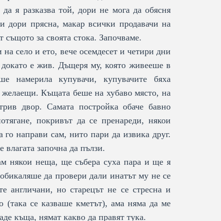
да я разказва той, дори не мога да обясня
 и дори прясна, макар всички продавачи на
 същото за своята стока. Започваме.
на село и ето, вече осемдесет и четири дни
, докато е жив. Дъщеря му, която живееше в
ше намерила купувачи, купувачите бяха
и желаещи. Къщата беше на хубаво място, на
трив двор. Самата постройка обаче бавно
отягане, покривът да се пренареди, някои
а го направи сам, нито пари да извика друг.
 влагата започна да пълзи.
м някои неща, ще събера суха пара и ще я
аобикаляше да провери дали инатът му не се
е англичани, но старецът не се стресна и
о (така се казваше кметът), ама няма да ме
аде къща, нямат какво да правят тука.