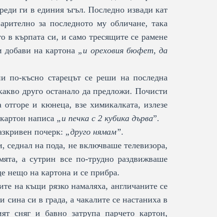
реди ги в единия ъгъл. Последно извади кат
арително за последното му обличане, така
го в кърпата си, и само тресящите се рамене
 и добави на картона
„и ореховия бюфет, да
 по-късно старецът се реши на последна
какво друго останало да предложи. Почисти
а отгоре и кюнеца, взе химикалката, излезе
 картон написа
„и печка с 2 кубика дърва
”.
азкривен почерк:
„друго нямам”
.
, седнал на пода, не включваше телевизора,
мята, а сутрин все по-трудно раздвижваше
ще нещо на картона и се прибра.
ите на къщи рязко намаляха, англичаните се
и сина си в града, а чакалите се настаниха в
ят сняг и бавно затрупа парчето картон,