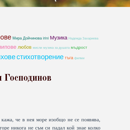
хове
Музика
Мира Дойчинова irini
Надежда Захариева
липове
любов
мъдрост
мисли
музика за душата
ихове
стихотворение
тъга
филми
и Господинов
кажа, че в нея море изобщо не се появява,
горе никога не съм си падал кой знае колко