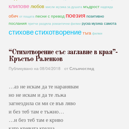
клипове
любов
мъдрост
мисли
музика за душата
надежда
поезия
обич
песни с превод
позитивно
от пощата
послания
самота
руска музика
романтични филми
притчи
раздяла
стихове
стихотворение
тъга
филми
“Стихотворение със заглавие в края”-
Кръстьо Раленков
Публикувано на
08/04/2018
от
Слънчоглед
…аз не искам да те наранявам
но не искам и да те лъжа
загнездила си ми се във ляво
и без теб там е тъжно…
…и без теб там е криво
като кривата круша