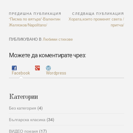
ПРЕДИШНА ПУБЛИКАЦИЯ
СЛЕДВАЩА ПУБЛИКАЦИЯ
Навигация
Previous
Next
“Писма по вятъра”-Валентин
Хората,които променят света /
Article:
Article:
Желязков/Napolitano/
притча/
ПУБЛИКУВАНО В
Любими стихове
Можете да коментирате чрез:
Facebook
Wordpress
Категории
Без категория
(4)
Българска класика
(34)
ВИДЕО поезия
(17)