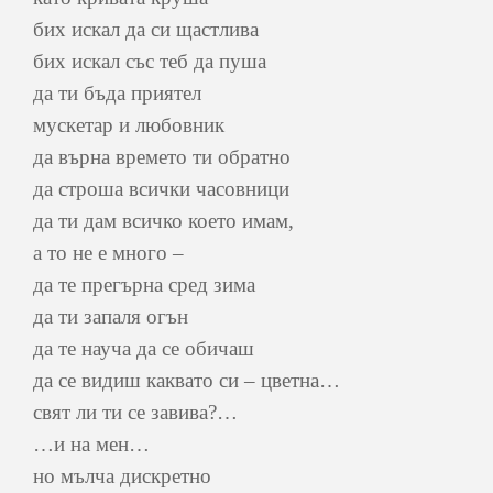
бих искал да си щастлива
бих искал със теб да пуша
да ти бъда приятел
мускетар и любовник
да върна времето ти обратно
да строша всички часовници
да ти дам всичко което имам,
а то не е много –
да те прегърна сред зима
да ти запаля огън
да те науча да се обичаш
да се видиш каквато си – цветна…
свят ли ти се завива?…
…и на мен…
но мълча дискретно