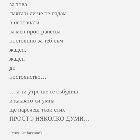
за това…
смяташ ли че не падам
в непознати
за мен пространства
постоянно за теб съм
жаден,
жаден
до
постоянство…
… а ти утре ще се събудиш
и каквато си умна
ще наречеш този стих
ПРОСТО НЯКОЛКО ДУМИ…
източник:facebook